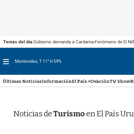
Temas del día:
Gobierno demanda a Cardama
Fenómeno de El Ni
M
Montevideo, T 11° H 59%
e
n
u
Últimas Noticias
Información
El País +
Ovación
TV Show
B
Noticias de
Turismo
en El País Ur