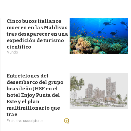
s
q
u
e
Cinco buzos italianos
d
mueren en las Maldivas
a
tras desaparecer en una
expedición de turismo
científico
Mundo
Entretelones del
desembarco del grupo
brasileño JHSF en el
hotel Enjoy Punta del
Este y el plan
multimillonario que
trae
Exclusivo suscriptores