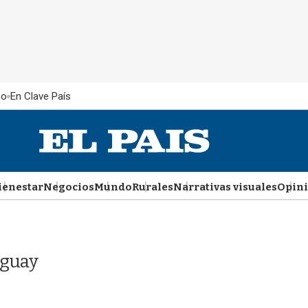
ño
En Clave País
ienestar
Negocios
Mundo
Rurales
Narrativas visuales
Opin
uguay