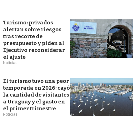
Turismo: privados
alertan sobre riesgos
tras recorte de
presupuesto y piden al
Ejecutivo reconsiderar
el ajuste
Noticias
El turismo tuvo una peor
temporada en 2026: cayó
la cantidad de visitantes
a Uruguay y el gasto en
el primer trimestre
Noticias