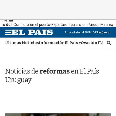
Tema
s del
Conflicto en el puerto
Explotaron cajero en Parque Miramar
día:
M
Suscribite al 50% OFF
Ingresar
e
n
Últimas Noticias
Información
El País +
Ovación
TV Show
M
u
o
s
t
r
Noticias de
reformas
en El País
a
r
Uruguay
b
�
s
q
u
e
d