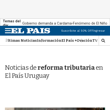
Temas del
Gobierno demanda a Cardama
Fenómeno de El Niño
día:
M
Suscribite al 50% OFF
Ingresar
e
n
Últimas Noticias
Información
El País +
Ovación
TV Show
M
u
o
s
t
r
Noticias de
reforma tributaria
en
a
r
El País Uruguay
b
�
s
q
u
e
d