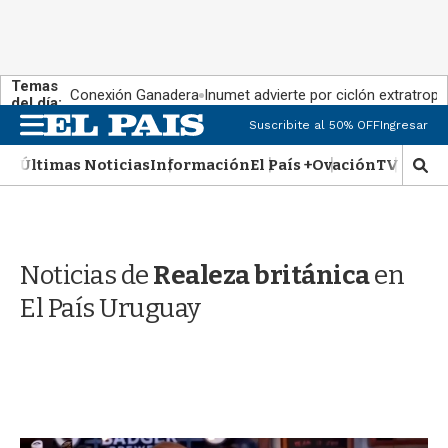
Temas
Conexión Ganadera
Inumet advierte por ciclón extratropi
del día:
M
Suscribite al 50% OFF
Ingresar
e
n
Últimas Noticias
Información
El País +
Ovación
TV Show
M
u
o
s
t
r
Noticias de
Realeza británica
en
a
r
El País Uruguay
b
�
s
q
u
e
d