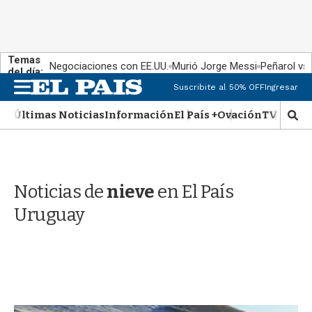
Temas
Negociaciones con EE.UU.
Murió Jorge Messi
Peñarol vs
del día:
M
Suscribite al 50% OFF
Ingresar
e
n
Últimas Noticias
Información
El País +
Ovación
TV Show
M
u
o
s
t
r
Noticias de
nieve
en El País
a
r
Uruguay
b
�
s
q
u
e
d