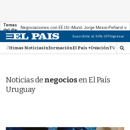
Temas
Negociaciones con EE.UU.
Murió Jorge Messi
Peñarol vs
del día:
M
Suscribite al 50% OFF
Ingresar
e
n
Últimas Noticias
Información
El País +
Ovación
TV Show
M
u
o
s
t
r
Noticias de
negocios
en El País
a
r
Uruguay
b
�
s
q
u
e
d