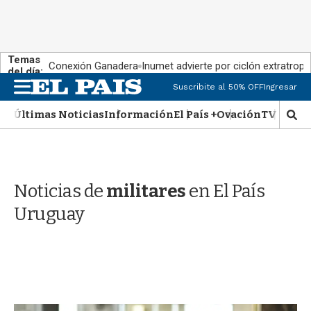
Temas
Conexión Ganadera
Inumet advierte por ciclón extratropi
del día:
M
Suscribite al 50% OFF
Ingresar
e
n
Últimas Noticias
Información
El País +
Ovación
TV Show
M
u
o
s
t
r
Noticias de
militares
en El País
a
r
Uruguay
b
�
s
q
u
e
d