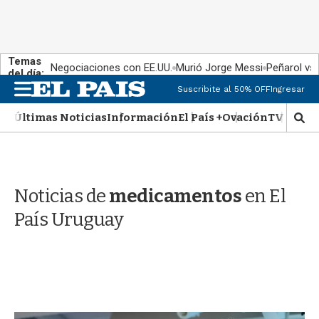
Temas
Negociaciones con EE.UU.
Murió Jorge Messi
Peñarol vs
del día:
M
Suscribite al 50% OFF
Ingresar
e
n
Últimas Noticias
Información
El País +
Ovación
TV Show
M
u
o
s
t
r
Noticias de
medicamentos
en El
a
r
País Uruguay
b
�
s
q
u
e
d