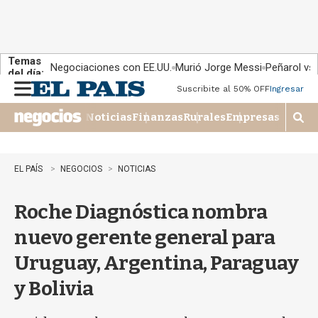
Temas
Negociaciones con EE.UU.
Murió Jorge Messi
Peñarol vs
del día:
Suscribite al 50% OFF
Ingresar
M
e
Noticias
Finanzas
Rurales
Empresas
n
M
u
o
s
t
EL PAÍS
NEGOCIOS
NOTICIAS
r
a
Roche Diagnóstica nombra
r
b
nuevo gerente general para
�
s
Uruguay, Argentina, Paraguay
q
u
y Bolivia
e
d