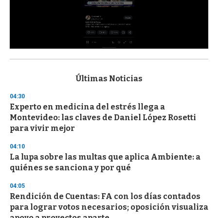
0
s
e
c
Últimas Noticias
o
n
04:30
d
Experto en medicina del estrés llega a
s
o
Montevideo: las claves de Daniel López Rosetti
f
para vivir mejor
3
3
s
04:10
e
La lupa sobre las multas que aplica Ambiente: a
c
quiénes se sanciona y por qué
o
n
d
04:05
s
Rendición de Cuentas: FA con los días contados
para lograr votos necesarios; oposición visualiza
apoyo a proyectos aparte