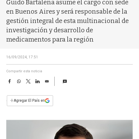
a
Guido Bartalena asume el cargo con sede
en Buenos Aires y será responsable de la
gestión integral de esta multinacional de
investigación y desarrollo de
medicamentos para la región
16/09/2024, 17:51
Compartir esta noticia
F
W
T
L
E
a
h
w
i
m
c
a
i
n
a
e
t
t
k
i
+
Agregar El País en
b
s
t
e
l
o
A
e
d
o
p
r
I
k
p
n