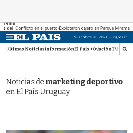
Tema
s del
Conflicto en el puerto
Explotaron cajero en Parque Miramar
día:
M
Suscribite al 50% OFF
Ingresar
e
n
Últimas Noticias
Información
El País +
Ovación
TV Show
M
u
o
s
t
r
Noticias de
marketing deportivo
a
r
en El País Uruguay
b
�
s
q
u
e
d