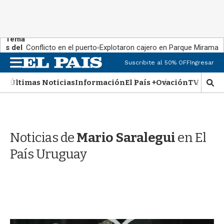
Tema
s del
Conflicto en el puerto
Explotaron cajero en Parque Miramar
día:
M
Suscribite al 50% OFF
Ingresar
e
n
Últimas Noticias
Información
El País +
Ovación
TV Show
M
u
o
s
t
r
Noticias de
Mario Saralegui
en El
a
r
País Uruguay
b
�
s
q
u
e
d