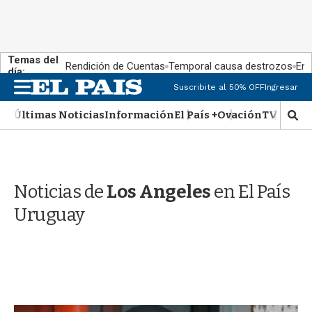
Temas del
Rendición de Cuentas
Temporal causa destrozos
En 
día:
M
Suscribite al 50% OFF
Ingresar
e
n
Últimas Noticias
Información
El País +
Ovación
TV Show
M
u
o
s
t
r
Noticias de
Los Angeles
en El País
a
r
Uruguay
b
�
s
q
u
e
d