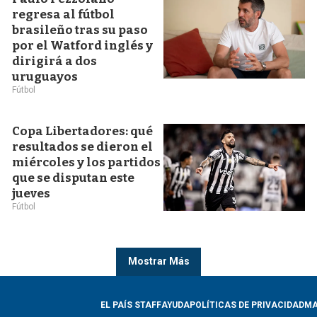
regresa al fútbol
brasileño tras su paso
por el Watford inglés y
dirigirá a dos
uruguayos
Fútbol
Copa Libertadores: qué
resultados se dieron el
miércoles y los partidos
que se disputan este
jueves
Fútbol
Mostrar Más
EL PAÍS STAFF
AYUDA
POLÍTICAS DE PRIVACIDAD
MA