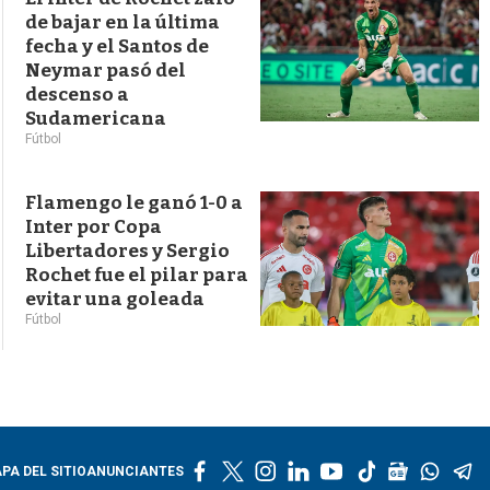
de bajar en la última
fecha y el Santos de
Neymar pasó del
descenso a
Sudamericana
Fútbol
Flamengo le ganó 1-0 a
Inter por Copa
Libertadores y Sergio
Rochet fue el pilar para
evitar una goleada
Fútbol
f
t
i
l
y
t
g
w
t
PA DEL SITIO
ANUNCIANTES