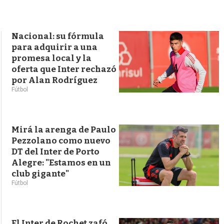
s
q
u
e
Nacional: su fórmula
d
para adquirir a una
a
promesa local y la
oferta que Inter rechazó
por Alan Rodríguez
Fútbol
Mirá la arenga de Paulo
Pezzolano como nuevo
DT del Inter de Porto
Alegre: "Estamos en un
club gigante"
Fútbol
El Inter de Rochet zafó