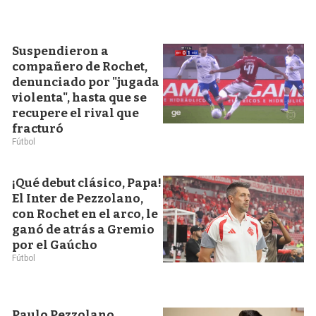
Suspendieron a
compañero de Rochet,
denunciado por "jugada
violenta", hasta que se
recupere el rival que
fracturó
Fútbol
¡Qué debut clásico, Papa!
El Inter de Pezzolano,
con Rochet en el arco, le
ganó de atrás a Gremio
por el Gaúcho
Fútbol
Paulo Pezzolano