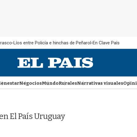
rrasco
Líos entre Policía e hinchas de Peñarol
En Clave País
ienestar
Negocios
Mundo
Rurales
Narrativas visuales
Opin
en El País Uruguay