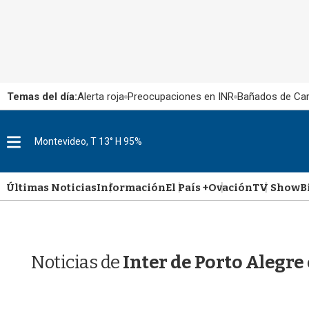
Temas del día:
Alerta roja
Preocupaciones en INR
Bañados de Ca
M
Montevideo, T 13° H 95%
e
n
u
Últimas Noticias
Información
El País +
Ovación
TV Show
B
Noticias de
Inter de Porto Alegre