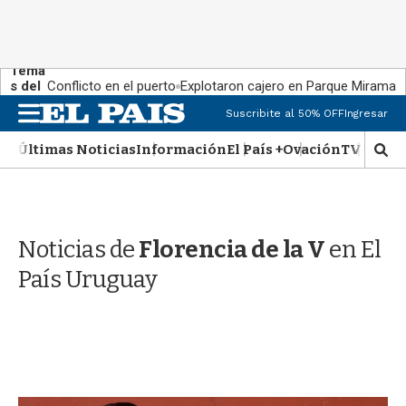
Tema
s del
Conflicto en el puerto
Explotaron cajero en Parque Miramar
día:
M
Suscribite al 50% OFF
Ingresar
e
n
Últimas Noticias
Información
El País +
Ovación
TV Show
M
u
o
s
t
r
Noticias de
Florencia de la V
en El
a
r
País Uruguay
b
�
s
q
u
e
d