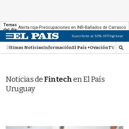
Temas
Alerta roja
Preocupaciones en INR
Bañados de Carrasco
del día:
M
Suscribite al 50% OFF
Ingresar
e
n
Últimas Noticias
Información
El País +
Ovación
TV Show
M
u
o
s
t
r
Noticias de
Fintech
en El País
a
r
Uruguay
b
�
s
q
u
e
d