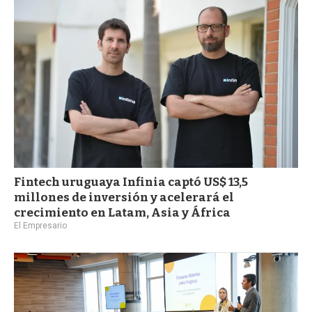
a
Fintech uruguaya Infinia captó US$ 13,5
millones de inversión y acelerará el
crecimiento en Latam, Asia y África
El Empresario