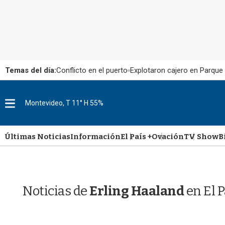
Temas del día:
Conflicto en el puerto
Explotaron cajero en Parque
M
Montevideo, T 11° H 55%
e
n
u
Últimas Noticias
Información
El País +
Ovación
TV Show
B
Noticias de
Erling Haaland
en El 