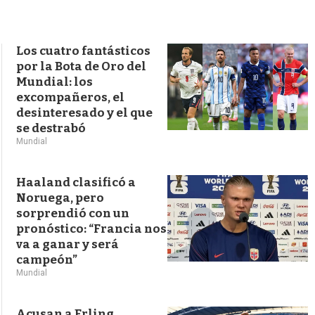
s
q
u
e
Los cuatro fantásticos
d
por la Bota de Oro del
a
Mundial: los
excompañeros, el
desinteresado y el que
se destrabó
Mundial
Haaland clasificó a
Noruega, pero
sorprendió con un
pronóstico: “Francia nos
va a ganar y será
campeón”
Mundial
Acusan a Erling