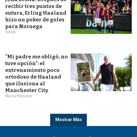
recibir tres puntos de
sutura, Erling Haaland
hizo un poker de goles
para Noruega
Fútbol
"Mi padre me obligó, no
tuve opción": el
entrenamiento poco
ortodoxo de Haaland
que ilusiona al
Manchester City
Marca Personal
Mostrar Más