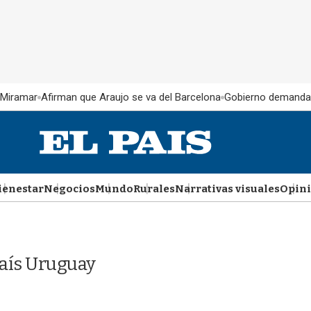
 Miramar
Afirman que Araujo se va del Barcelona
Gobierno demanda
ienestar
Negocios
Mundo
Rurales
Narrativas visuales
Opin
País Uruguay