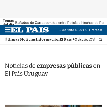
Temas
Bañados de Carrasco
Líos entre Policía e hinchas de Peña
del día:
M
Suscribite al 50% OFF
Ingresar
e
n
Últimas Noticias
Información
El País +
Ovación
TV Show
M
u
o
s
t
r
Noticias de
empresas públicas
en
a
r
El País Uruguay
b
�
s
q
u
e
d