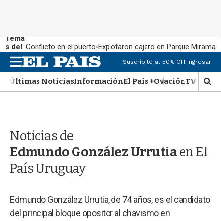
Tema
s del
Conflicto en el puerto
Explotaron cajero en Parque Miramar
día:
M
Suscribite al 50% OFF
Ingresar
e
n
Últimas Noticias
Información
El País +
Ovación
TV Show
M
u
o
s
t
r
Noticias de
a
r
Edmundo González Urrutia
en El
b
�
País Uruguay
s
q
u
Edmundo González Urrutia, de 74 años, es el candidato
e
del principal bloque opositor al chavismo en
d