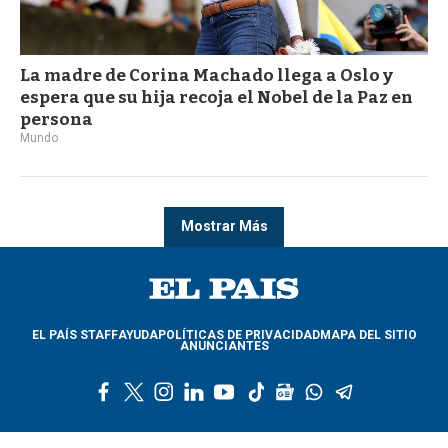
La madre de Corina Machado llega a Oslo y
espera que su hija recoja el Nobel de la Paz en
persona
Mundo
Mostrar Más
EL PAÍS STAFF
AYUDA
POLÍTICAS DE PRIVACIDAD
MAPA DEL SITIO
ANUNCIANTES
f
t
i
l
y
t
g
w
t
a
w
n
i
o
i
o
h
e
c
i
s
n
u
k
o
a
l