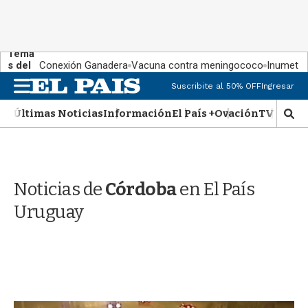
Tema
s del
Conexión Ganadera
Vacuna contra meningococo
Inumet ad
día:
M
Suscribite al 50% OFF
Ingresar
e
n
Últimas Noticias
Información
El País +
Ovación
TV Show
M
u
o
s
t
r
Noticias de
Córdoba
en El País
a
r
Uruguay
b
�
s
q
u
e
d