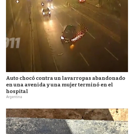
a
Auto chocó contra un lavarropas abandonado
en una avenida y una mujer terminó en el
hospital
Argentina