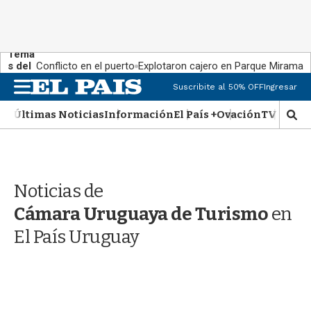
Tema
s del
Conflicto en el puerto
Explotaron cajero en Parque Miramar
día:
M
Suscribite al 50% OFF
Ingresar
e
n
Últimas Noticias
Información
El País +
Ovación
TV Show
M
u
o
s
t
r
Noticias de
a
r
Cámara Uruguaya de Turismo
en
b
�
El País Uruguay
s
q
u
e
d