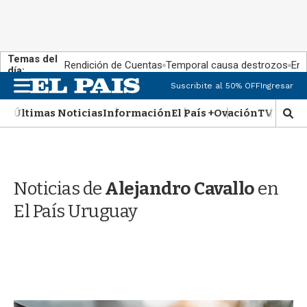
Temas del
Rendición de Cuentas
Temporal causa destrozos
En 
día:
M
Suscribite al 50% OFF
Ingresar
e
n
Últimas Noticias
Información
El País +
Ovación
TV Show
M
u
o
s
t
r
Noticias de
Alejandro Cavallo
en
a
r
El País Uruguay
b
�
s
q
u
e
d