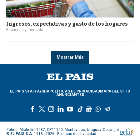
Ingresos, expectativas y gasto de los hogares
Economía y mercado
Mostrar Más
EL PAÍS STAFF
AYUDA
POLÍTICAS DE PRIVACIDAD
MAPA DEL SITIO
ANUNCIANTES
f
t
i
l
y
t
g
w
t
a
w
n
i
o
i
o
h
e
c
i
s
n
u
k
o
a
l
e
t
t
k
t
t
g
t
e
Zelmar Michelini 1287, CP.11100, Montevideo, Uruguay. Copyright
b
t
a
e
u
o
l
s
g
®
EL PAIS S.A.
1918 - 2026 -
Políticas de privacidad
o
e
g
d
b
k
e
a
r