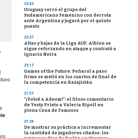
23:43
Uruguay cerró el grupo del
Sudamericano Femenino con derrota
ante Argentina y jugará por el quinto
puesto
23:27
Altas y bajas de la Liga AUF: Albion se
sigue reforzando en ataque y contrató a
a
Ignacio Neira
23:17
Games of the Future: Peñarol a paso
l
firme se metió en los cuartos de final de
stuvo
la competencia en Kazajistán
21:57
"¡Volvé a Adeom!": el filoso comentario
de Yesty Prieto a Valeria Ripoll en
e
plena Cena de Famosos
ple
21:26
De mostrar su práctica a incrementar
la cantidad de jugadores citados: los
ios