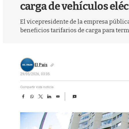
carga de vehículos eléc
El vicepresidente de la empresa pública
beneficios tarifarios de carga para ter
El País
29/05/2026, 03:05
Compartir esta noticia
F
W
T
L
E
a
h
w
i
m
c
a
i
n
a
e
t
t
k
i
b
s
t
e
l
o
A
e
d