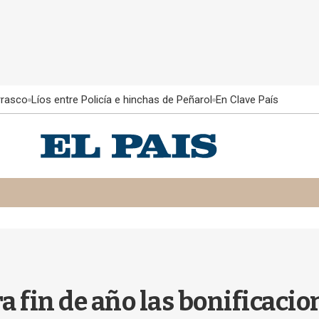
rrasco
Líos entre Policía e hinchas de Peñarol
En Clave País
 fin de año las bonificacione