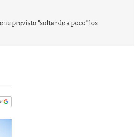
s
q
u
e
ne previsto "soltar de a poco" los
d
a
 en