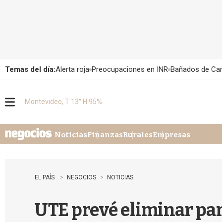
Temas del día:
Alerta roja
Preocupaciones en INR
Bañados de Ca
Montevideo, T 13° H 95%
M
e
n
u
Noticias
Finanzas
Rurales
Empresas
EL PAÍS
NEGOCIOS
NOTICIAS
UTE prevé eliminar para