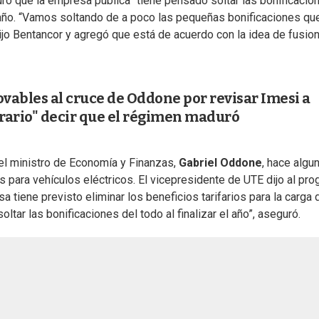
uró que la empresa pública “tiene pensado soltar las bonificacio
 año. “Vamos soltando de a poco las pequeñas bonificaciones qu
ijo Bentancor y agregó que está de acuerdo con la idea de fusion
vables al cruce de Oddone por revisar Imesi a
erario" decir que el régimen maduró
el ministro de Economía y Finanzas,
Gabriel Oddone
, hace algu
s para vehículos eléctricos. El vicepresidente de UTE dijo al pr
tiene previsto eliminar los beneficios tarifarios para la carga 
tar las bonificaciones del todo al finalizar el año”, aseguró.