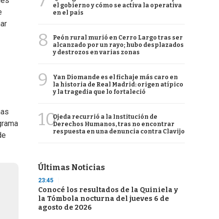
7
nes”
el gobierno y cómo se activa la operativa
e
en el país
ar
8
Peón rural murió en Cerro Largo tras ser
alcanzado por un rayo; hubo desplazados
y destrozos en varias zonas
9
Yan Diomande es el fichaje más caro en
la historia de Real Madrid: origen atípico
y la tragedia que lo fortaleció
nas
10
Ojeda recurrió a la Institución de
ograma
Derechos Humanos, tras no encontrar
respuesta en una denuncia contra Clavijo
de
Últimas Noticias
23:45
Conocé los resultados de la Quiniela y
la Tómbola nocturna del jueves 6 de
agosto de 2026