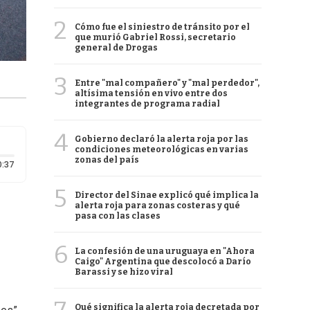
2
Cómo fue el siniestro de tránsito por el
que murió Gabriel Rossi, secretario
general de Drogas
3
Entre "mal compañero" y "mal perdedor",
altísima tensión en vivo entre dos
integrantes de programa radial
4
Gobierno declaró la alerta roja por las
condiciones meteorológicas en varias
zonas del país
Duración: 37 segundos
0:37
5
Director del Sinae explicó qué implica la
alerta roja para zonas costeras y qué
pasa con las clases
6
La confesión de una uruguaya en "Ahora
Caigo" Argentina que descolocó a Darío
Barassi y se hizo viral
Qué significa la alerta roja decretada por