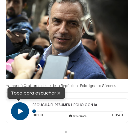
Yamandú Orsi, presidente de la República.
Foto: Ignacio Sánchez
×
Toca para escuchar
ESCUCHÁ EL RESUMEN HECHO CON IA
Tiempo transcurrido: 0 segundos
Durac
00:00
00:40