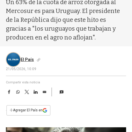
a
Un 63% de la cuota de arroz otorgada al
Mercosur es para Uruguay. El presidente
de la República dijo que este hito es
gracias a "los uruguayos que trabajan y
producen en el agro no aflojan".
El País
21/05/2026, 10:09
Compartir esta noticia
F
W
T
L
E
a
h
w
i
m
c
a
i
n
a
e
t
t
k
i
+
Agregar El País en
b
s
t
e
l
o
A
e
d
o
p
r
I
k
p
n