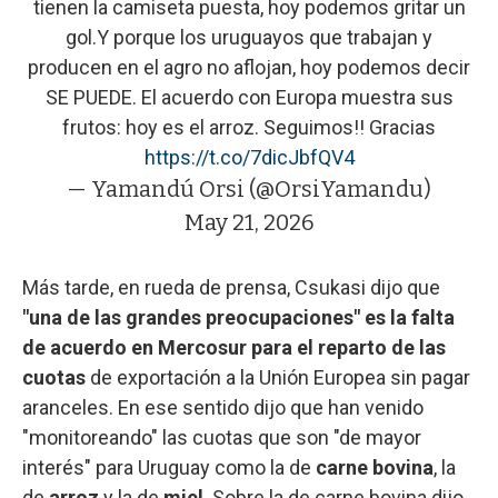
tienen la camiseta puesta, hoy podemos gritar un
gol.Y porque los uruguayos que trabajan y
producen en el agro no aflojan, hoy podemos decir
SE PUEDE. El acuerdo con Europa muestra sus
frutos: hoy es el arroz. Seguimos!! Gracias
https://t.co/7dicJbfQV4
— Yamandú Orsi (@OrsiYamandu)
May 21, 2026
Más tarde, en rueda de prensa, Csukasi dijo que
"una de las grandes preocupaciones" es la falta
de acuerdo en Mercosur para el reparto de las
cuotas
de exportación a la Unión Europea sin pagar
aranceles. En ese sentido dijo que han venido
"monitoreando" las cuotas que son "de mayor
interés" para Uruguay como la de
carne bovina
, la
de
arroz
y la de
miel
. Sobre la de carne bovina dijo