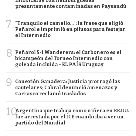
intoxicarse con hamburguesas
presuntamente contaminadas en Paysandú
7
"Tranquilo el camello...": la frase que eligió
Peñarol e imprimió en pilusos para festejar
el Intermedio
8
Peñarol 5-1 Wanderers: el Carbonero es el
bicampeón del Torneo Intermedio con
goleada incluida - EL PAÍS Uruguay
9
Conexión Ganadera: Justicia prorrogó las
cautelares; Cabral denunció amenazas y
Carrasco reclamó traslados
10
Argentina que trabaja como niñera en EE.UU.
fue arrestada por el ICE cuando iba a ver un
partido del Mundial