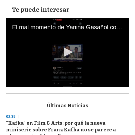
Te puede interesar
El mal momento de Yanina Gasañol con un hincha argentino en "Subrayado"
0
s
e
c
Últimas Noticias
o
n
02:35
d
"Kafka" en Film & Arts: por qué la nueva
s
o
miniserie sobre Franz Kafka no se parece a
f