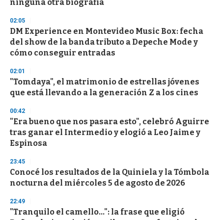
ninguna otra biografía
3
3
s
02:05
e
DM Experience en Montevideo Music Box: fecha
c
del show de la banda tributo a Depeche Mode y
o
n
cómo conseguir entradas
d
s
02:01
"Tomdaya", el matrimonio de estrellas jóvenes
que está llevando a la generación Z a los cines
00:42
"Era bueno que nos pasara esto", celebró Aguirre
tras ganar el Intermedio y elogió a Leo Jaime y
Espinosa
23:45
Conocé los resultados de la Quiniela y la Tómbola
nocturna del miércoles 5 de agosto de 2026
22:49
"Tranquilo el camello...": la frase que eligió