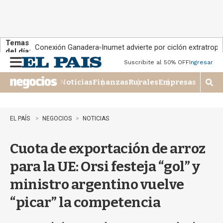
Temas
Conexión Ganadera
Inumet advierte por ciclón extratropi
del día:
Suscribite al 50% OFF
Ingresar
M
e
Noticias
Finanzas
Rurales
Empresas
n
M
u
o
s
t
EL PAÍS
NEGOCIOS
NOTICIAS
r
a
Cuota de exportación de arroz
r
b
para la UE: Orsi festeja “gol” y
�
s
ministro argentino vuelve
q
u
“picar” la competencia
e
d