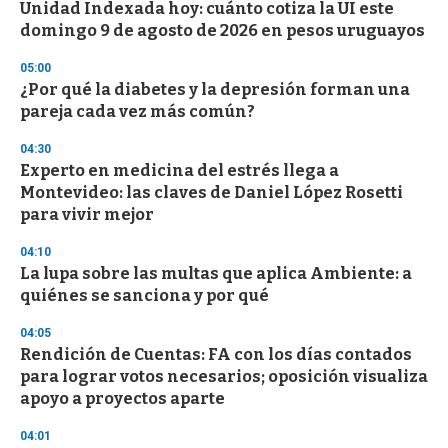
Unidad Indexada hoy: cuánto cotiza la UI este
s
o
domingo 9 de agosto de 2026 en pesos uruguayos
f
3
05:00
3
s
¿Por qué la diabetes y la depresión forman una
e
pareja cada vez más común?
c
o
04:30
n
d
Experto en medicina del estrés llega a
s
Montevideo: las claves de Daniel López Rosetti
para vivir mejor
04:10
La lupa sobre las multas que aplica Ambiente: a
quiénes se sanciona y por qué
04:05
Rendición de Cuentas: FA con los días contados
para lograr votos necesarios; oposición visualiza
apoyo a proyectos aparte
04:01