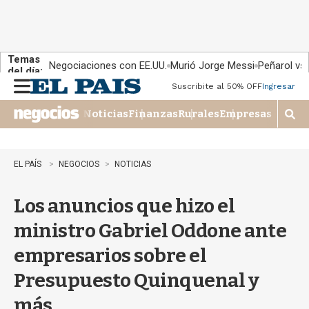
Temas
Negociaciones con EE.UU.
Murió Jorge Messi
Peñarol vs
del día:
Suscribite al 50% OFF
Ingresar
M
e
Noticias
Finanzas
Rurales
Empresas
n
M
u
o
s
t
EL PAÍS
NEGOCIOS
NOTICIAS
r
a
Los anuncios que hizo el
r
b
ministro Gabriel Oddone ante
�
s
empresarios sobre el
q
u
Presupuesto Quinquenal y
e
d
más