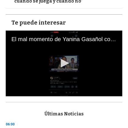
cuando se juega y cuando no”
Te puede interesar
El mal momento de Yanina Gasañol con un hincha argentino en "Subrayado"
0
s
e
c
Últimas Noticias
o
n
06:00
d