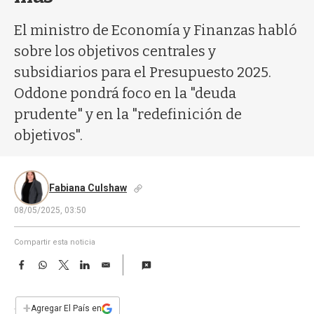
a
El ministro de Economía y Finanzas habló
sobre los objetivos centrales y
subsidiarios para el Presupuesto 2025.
Oddone pondrá foco en la "deuda
prudente" y en la "redefinición de
objetivos".
Fabiana Culshaw
08/05/2025, 03:50
Compartir esta noticia
F
W
T
L
E
a
h
w
i
m
c
a
i
n
a
e
t
t
k
i
+
Agregar El País en