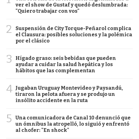
ver el show de Gustaf y quedó deslumbrada:
"Quiero trabajar con vos"
2
Suspensión de City Torque-Peñarol complica
el Clausura: posibles soluciones y la polémica
por el clásico
3
Hígado graso: seis bebidas que pueden
ayudar a cuidar la salud hepática y los
hábitos que las complementan
4
Jugaban Uruguay Montevideo y Paysandú,
tiraron la pelota afuera y se produjo un
insólito accidente en la ruta
5
Una comunicadora de Canal 10 denunció que
un ómnibus la atropelló, lo siguió y enfrentó
al chofer: "En shock"