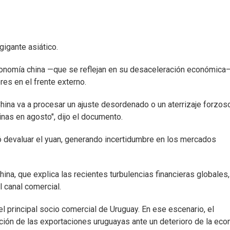
 gigante asiático.
economía china —que se reflejan en su desaceleración económica
es en el frente externo.
ina va a procesar un ajuste desordenado o un aterrizaje forzoso
inas en agosto", dijo el documento.
ió devaluar el yuan, generando incertidumbre en los mercados
na, que explica las recientes turbulencias financieras globales,
 canal comercial.
l principal socio comercial de Uruguay. En ese escenario, el
ición de las exportaciones uruguayas ante un deterioro de la ec