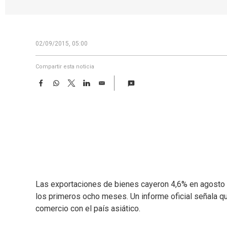
02/09/2015, 05:00
Compartir esta noticia
F
W
T
L
E
a
h
w
i
m
c
a
i
n
a
e
t
t
k
i
b
s
t
e
l
o
A
e
d
o
p
r
I
k
p
n
Las exportaciones de bienes cayeron 4,6% en agosto
los primeros ocho meses. Un informe oficial señala qu
comercio con el país asiático.