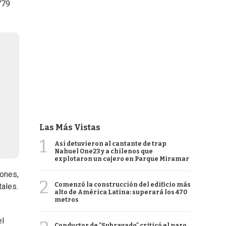
779
Las Más Vistas
1
Así detuvieron al cantante de trap
Nahuel One23 y a chilenos que
explotaron un cajero en Parque Miramar
lones,
2
Comenzó la construcción del edificio más
ales.
alto de América Latina: superará los 470
metros
el
Conductor de "Subrayado" criticó el paro