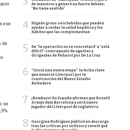
3
raron
de maestros y generó un fuerte debate:
"No tiene sentido"
4
 a ese
Hígado graso: seis bebidas que pueden
ayudar a cuidar la salud hepática y los
hábitos que las complementan
s de
5
De "la operación no se concretará" a "está
difícil": contrapunto de agentes y
dirigentes de Peñarol por De La Cruz
mo
6
“Inicia una nueva etapa”: la fecha clave
que anunció Liverpool por la
construcción del Nuevo Estadio
Belvedere
7
¡Bombazo! En España afirman que Ronald
Araujo deja Barcelona y será nuevo
no se
jugador del Liverpool de Inglaterra
4,9%
8
Georgina Rodríguez publicó un descargo
tras las críticas por su físico y reveló qué