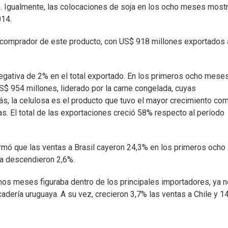
). Igualmente, las colocaciones de soja en los ocho meses most
014.
al comprador de este producto, con US$ 918 millones exportados
 negativa de 2% en el total exportado. En los primeros ocho mese
$ 954 millones, liderado por la carne congelada, cuyas
s, la celulosa es el producto que tuvo el mayor crecimiento co
. El total de las exportaciones creció 58% respecto al período
ormó que las ventas a Brasil cayeron 24,3% en los primeros ocho
na descendieron 2,6%.
nos meses figuraba dentro de los principales importadores, ya 
dería uruguaya. A su vez, crecieron 3,7% las ventas a Chile y 1