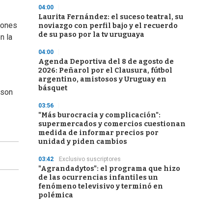
04:00
Laurita Fernández: el suceso teatral, su
iones
noviazgo con perfil bajo y el recuerdo
de su paso por la tv uruguaya
n la
04:00
Agenda Deportiva del 8 de agosto de
2026: Peñarol por el Clausura, fútbol
argentino, amistosos y Uruguay en
básquet
 son
03:56
"Más burocracia y complicación":
supermercados y comercios cuestionan
medida de informar precios por
unidad y piden cambios
03:42
Exclusivo suscriptores
"Agrandadytos": el programa que hizo
de las ocurrencias infantiles un
fenómeno televisivo y terminó en
polémica