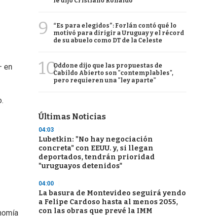
le dijo Cristiano Ronaldo
9
“Es para elegidos”: Forlán contó qué lo
motivó para dirigir a Uruguay y el récord
de su abuelo como DT de la Celeste
10
Oddone dijo que las propuestas de
— en
Cabildo Abierto son "contemplables",
pero requieren una "ley aparte"
.
Últimas Noticias
04:03
Lubetkin: "No hay negociación
concreta" con EEUU. y, si llegan
deportados, tendrán prioridad
"uruguayos detenidos"
04:00
La basura de Montevideo seguirá yendo
a Felipe Cardoso hasta al menos 2055,
con las obras que prevé la IMM
onomía