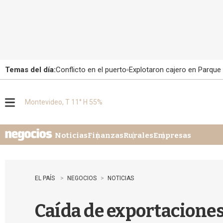
Temas del día:
Conflicto en el puerto
Explotaron cajero en Parque
Montevideo, T 11° H 55%
M
e
n
u
Noticias
Finanzas
Rurales
Empresas
EL PAÍS
NEGOCIOS
NOTICIAS
Caída de exportacione