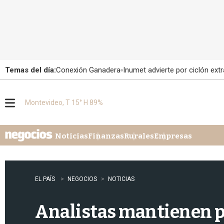
Temas del día:
Conexión Ganadera
Inumet advierte por ciclón extr
Montevideo, T 15° H 89%
M
e
n
u
Noticias
Finanzas
Rurales
Empresas
EL PAÍS
NEGOCIOS
NOTICIAS
Analistas mantienen p