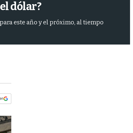
s
el dólar?
q
u
e
ara este año y el próximo, al tiempo
d
a
 en