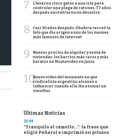
7
Llevaron cinco gatos a una isla para
controlar una plaga de ratones, 77 años
después encontraron un desastre
8
Casi 30 años después, Shakira recreó la
foto que dio origen a uno de los memes
más famosos de internet
9
Nuevos precios de alquiler y venta de
viviendas: los barrios más caros y más
baratos en Montevideo en junio
10
Nuevo video del momento en que
sindicalista argentino alcanzó a
influencer cuando ella iba a tomar un
ómnibus
Últimas Noticias
22:49
"Tranquilo el camello...": la frase que
eligió Peñarol e imprimió en pilusos