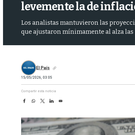
levemente la de inflaci
Los analistas mantuvieron las proyecci
que ajustaron mínimamente al alza las 
El País
15/05/2026, 03:05
Compartir esta noticia
F
W
T
L
E
a
h
w
i
m
c
a
i
n
a
e
t
t
k
i
b
s
t
e
l
o
A
e
d