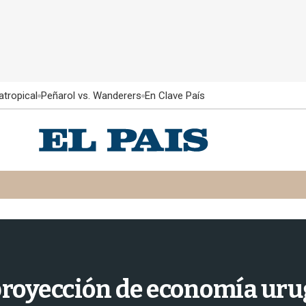
atropical
Peñarol vs. Wanderers
En Clave País
royección de economía uru