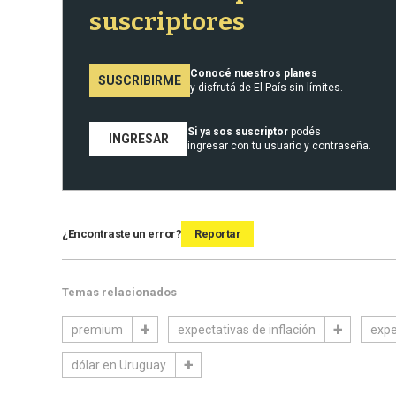
suscriptores
Conocé nuestros planes
SUSCRIBIRME
y disfrutá de El País sin límites.
Si ya sos suscriptor
podés
INGRESAR
ingresar con tu usuario y contraseña.
¿Encontraste un error?
Reportar
Temas relacionados
premium
expectativas de inflación
expe
dólar en Uruguay