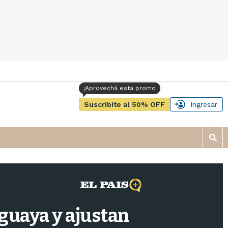
Suscribite al 50% OFF
Ingresar
M
o
s
t
r
a
r
guaya y ajustan
b
�