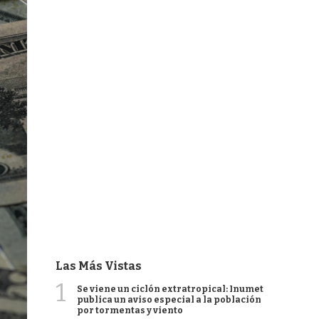
Las Más Vistas
1
Se viene un ciclón extratropical: Inumet
publica un aviso especial a la población
por tormentas y viento