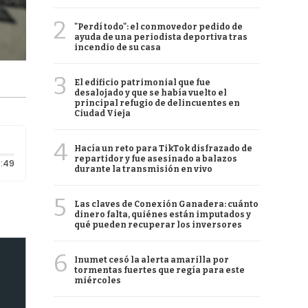
2
"Perdí todo": el conmovedor pedido de
ayuda de una periodista deportiva tras
incendio de su casa
3
El edificio patrimonial que fue
desalojado y que se había vuelto el
principal refugio de delincuentes en
Ciudad Vieja
4
Hacía un reto para TikTok disfrazado de
repartidor y fue asesinado a balazos
Duración: 49 segundos
:49
durante la transmisión en vivo
5
Las claves de Conexión Ganadera: cuánto
dinero falta, quiénes están imputados y
qué pueden recuperar los inversores
6
Inumet cesó la alerta amarilla por
tormentas fuertes que regía para este
miércoles