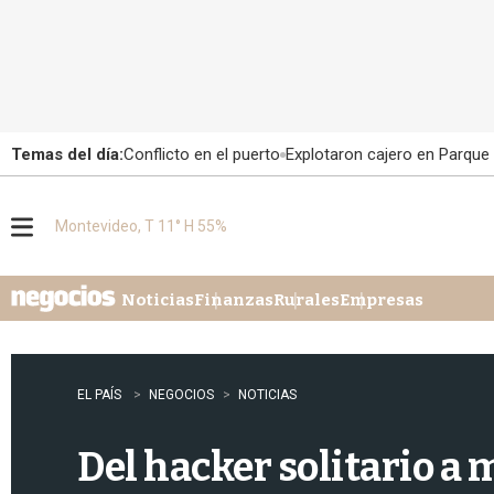
Temas del día:
Conflicto en el puerto
Explotaron cajero en Parque
Montevideo, T 11° H 55%
M
e
n
u
Noticias
Finanzas
Rurales
Empresas
EL PAÍS
NEGOCIOS
NOTICIAS
Del hacker solitario a