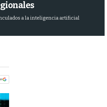
s
egionales
q
u
e
ulados a la inteligencia artificial
d
a
 en