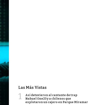
Las Más Vistas
1
Así detuvieron al cantante de trap
Nahuel One23 y a chilenos que
explotaron un cajero en Parque Miramar