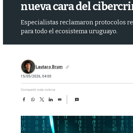
nueva cara del cibercr
Especialistas reclamaron protocolos reg
para todo el ecosistema uruguayo.
Lautaro Brum
15/05/2026, 04:00
Compartir esta noticia
F
W
T
L
E
a
h
w
i
m
c
a
i
n
a
e
t
t
k
i
b
s
t
e
l
o
A
e
d