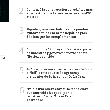
2
Comenzó la construcción del edificio más
alto de América Latina: superará los 470
metros
3
Hígado graso: seis bebidas que pueden
ayudar a cuidar la salud hepática y los
hábitos que las complementan
4
Conductor de "Subrayado" criticó el paro
de maestros y generó un fuerte debate:
"No tiene sentido"
Duración: 44 segundos
:44
5
De "la operación no se concretará" a "está
difícil": contrapunto de agentes y
dirigentes de Peñarol por De La Cruz
6
“Inicia una nueva etapa”: la fecha clave
que anunció Liverpool por la
construcción del Nuevo Estadio
Belvedere