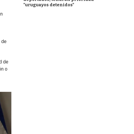
"uruguayos detenidos"
en
y de
d de
ón o