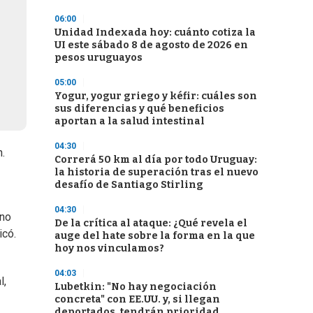
06:00
Unidad Indexada hoy: cuánto cotiza la
UI este sábado 8 de agosto de 2026 en
pesos uruguayos
05:00
Yogur, yogur griego y kéfir: cuáles son
sus diferencias y qué beneficios
aportan a la salud intestinal
04:30
.
Correrá 50 km al día por todo Uruguay:
la historia de superación tras el nuevo
desafío de Santiago Stirling
04:30
ino
De la crítica al ataque: ¿Qué revela el
icó.
auge del hate sobre la forma en la que
hoy nos vinculamos?
04:03
l,
Lubetkin: "No hay negociación
concreta" con EE.UU. y, si llegan
deportados, tendrán prioridad