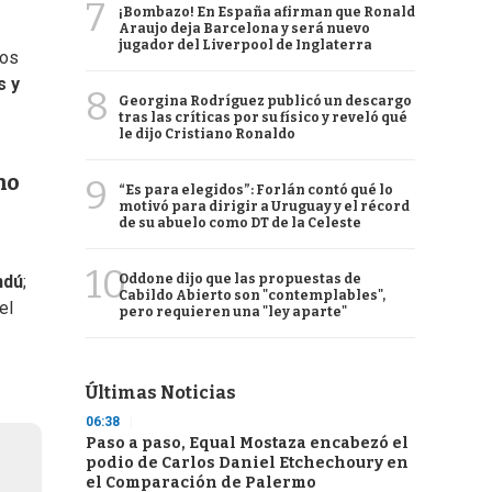
7
¡Bombazo! En España afirman que Ronald
Araujo deja Barcelona y será nuevo
jugador del Liverpool de Inglaterra
nos
s y
8
Georgina Rodríguez publicó un descargo
tras las críticas por su físico y reveló qué
le dijo Cristiano Ronaldo
no
9
“Es para elegidos”: Forlán contó qué lo
motivó para dirigir a Uruguay y el récord
de su abuelo como DT de la Celeste
10
Oddone dijo que las propuestas de
ndú
;
Cabildo Abierto son "contemplables",
el
pero requieren una "ley aparte"
Últimas Noticias
06:38
Paso a paso, Equal Mostaza encabezó el
podio de Carlos Daniel Etchechoury en
el Comparación de Palermo