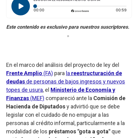
Tiempo transcurrido: 0 segundos
Durac
00:00
00:59
En el marco del análisis del proyecto de ley del
Frente Amplio
(FA)
para
la
reestructuración de
deudas
de personas de bajos ingresos y nuevos
topes de usura
, el
Ministerio de Economía y
Finanzas
(MEF)
compareció ante la
Comisión de
Hacienda de Diputados
y advirtió que se debe
legislar con el cuidado de no empujar a las
personas al crédito informal, particularmente a la
modalidad de los
préstamos "gota a gota"
que