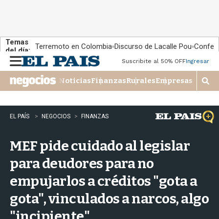
Temas
Terremoto en Colombia
Discurso de Lacalle Pou
Confere
del día:
Suscribite al 50% OFF
Ingresar
M
e
Noticias
Finanzas
Rurales
Empresas
n
M
u
o
s
t
EL PAÍS
NEGOCIOS
FINANZAS
r
a
MEF pide cuidado al legislar
r
b
para deudores para no
�
s
empujarlos a créditos "gota a
q
u
gota", vinculados a narcos, algo
e
d
"incipiente"