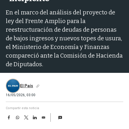
a
En el marco del análisis del proyecto de
ley del Frente Amplio para la
reestructuración de deudas de personas
de bajos ingresos y nuevos topes de usura,
el Ministerio de Economía y Finanzas
compareció ante la Comisión de Hacienda
de Diputados.
El País
16/05/2026, 03:00
Compartir esta noticia
F
W
T
L
E
a
h
w
i
m
c
a
i
n
a