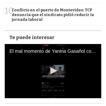
10
Conflicto en el puerto de Montevideo: TCP
denuncia que el sindicato pidió reducir la
jornada laboral
Te puede interesar
El mal momento de Yanina Gasañol con un hincha argentino en "Subrayado"
0
s