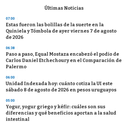
e
c
Últimas Noticias
o
n
07:00
d
Estas fueron las bolillas de la suerte en la
s
o
Quiniela y Tómbola de ayer viernes 7 de agosto
f
de 2026
3
3
s
06:38
e
Paso a paso, Equal Mostaza encabezó el podio de
c
Carlos Daniel Etchechoury en el Comparación de
o
n
Palermo
d
s
06:00
Unidad Indexada hoy: cuánto cotiza la UI este
sábado 8 de agosto de 2026 en pesos uruguayos
05:00
Yogur, yogur griego y kéfir: cuáles son sus
diferencias y qué beneficios aportan a la salud
intestinal