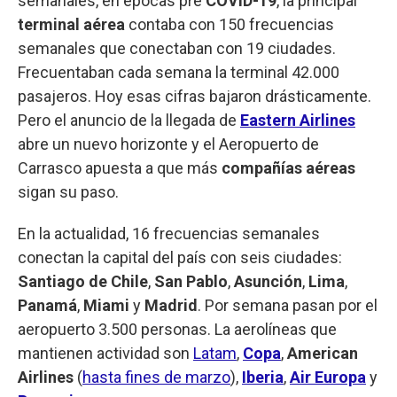
semanales, en épocas pre
COVID-19
, la principal
terminal aérea
contaba con 150 frecuencias
semanales que conectaban con 19 ciudades.
Frecuentaban cada semana la terminal 42.000
pasajeros. Hoy esas cifras bajaron drásticamente.
Pero el anuncio de la llegada de
Eastern Airlines
abre un nuevo horizonte y el Aeropuerto de
Carrasco apuesta a que más
compañías aéreas
sigan su paso.
En la actualidad, 16 frecuencias semanales
conectan la capital del país con seis ciudades:
Santiago de Chile
,
San Pablo
,
Asunción
,
Lima
,
Panamá
,
Miami
y
Madrid
. Por semana pasan por el
aeropuerto 3.500 personas. La aerolíneas que
mantienen actividad son
Latam
,
Copa
,
American
Airlines
(
hasta fines de marzo
),
Iberia
,
Air Europa
y