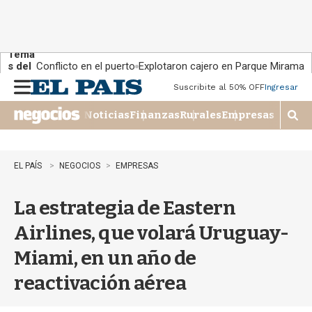
Tema
s del
Conflicto en el puerto
Explotaron cajero en Parque Miramar
día:
Suscribite al 50% OFF
Ingresar
M
e
Noticias
Finanzas
Rurales
Empresas
n
M
u
o
s
t
EL PAÍS
NEGOCIOS
EMPRESAS
r
a
La estrategia de Eastern
r
b
Airlines, que volará Uruguay-
�
s
Miami, en un año de
q
u
reactivación aérea
e
d