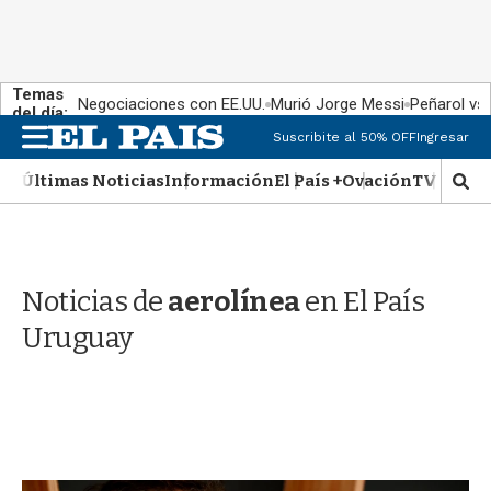
Temas
Negociaciones con EE.UU.
Murió Jorge Messi
Peñarol vs
del día:
M
Suscribite al 50% OFF
Ingresar
e
n
Últimas Noticias
Información
El País +
Ovación
TV Show
M
u
o
s
t
r
Noticias de
aerolínea
en El País
a
r
Uruguay
b
�
s
q
u
e
d