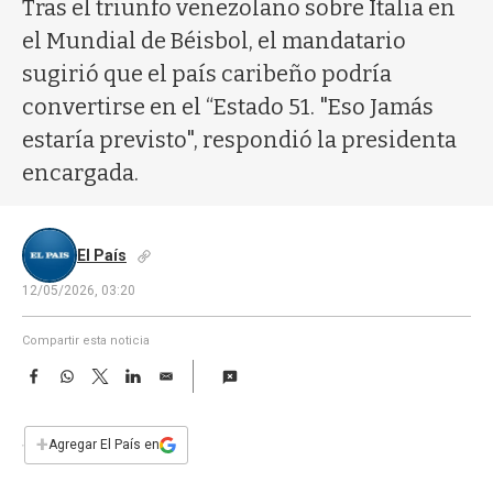
a
Tras el triunfo venezolano sobre Italia en
el Mundial de Béisbol, el mandatario
sugirió que el país caribeño podría
convertirse en el “Estado 51. "Eso Jamás
estaría previsto", respondió la presidenta
encargada.
El País
12/05/2026, 03:20
Compartir esta noticia
F
W
T
L
E
a
h
w
i
m
c
a
i
n
a
e
t
t
k
i
+
Agregar El País en
b
s
t
e
l
o
A
e
d