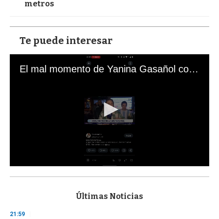
metros
Te puede interesar
El mal momento de Yanina Gasañol con un hincha argentino en "Subrayado"
0
s
e
c
Últimas Noticias
o
n
21:59
d