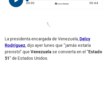
Tiempo transcurrido: 0 segundos
Durac
00:00
00:44
La presidenta encargada de Venezuela,
Delcy
Rodríguez
, dijo ayer lunes que “jamás estaría
previsto” que
Venezuela
se convierta en el “
Estado
51
” de Estados Unidos.