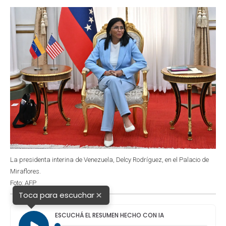
o
p
r
I
k
p
n
La presidenta interina de Venezuela, Delcy Rodríguez, en el Palacio de
Miraflores.
Foto: AFP
×
Toca para escuchar
ESCUCHÁ EL RESUMEN HECHO CON IA