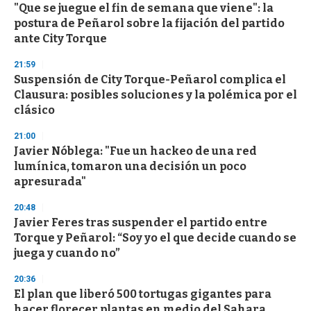
"Que se juegue el fin de semana que viene": la
s
o
postura de Peñarol sobre la fijación del partido
f
ante City Torque
3
3
s
21:59
e
Suspensión de City Torque-Peñarol complica el
c
Clausura: posibles soluciones y la polémica por el
o
n
clásico
d
s
21:00
Javier Nóblega: "Fue un hackeo de una red
lumínica, tomaron una decisión un poco
apresurada"
20:48
Javier Feres tras suspender el partido entre
Torque y Peñarol: “Soy yo el que decide cuando se
juega y cuando no”
20:36
El plan que liberó 500 tortugas gigantes para
hacer florecer plantas en medio del Sahara