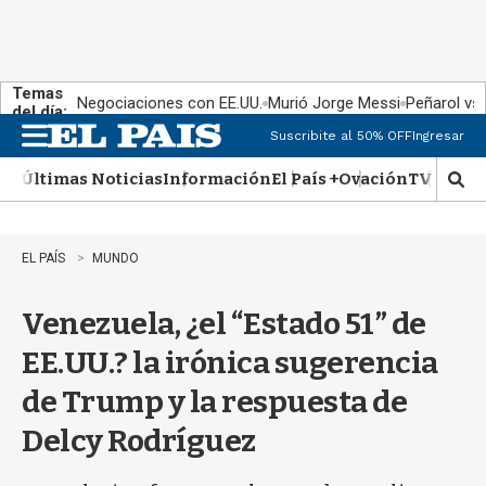
Temas
Negociaciones con EE.UU.
Murió Jorge Messi
Peñarol vs
del día:
Suscribite al 50% OFF
Ingresar
M
e
Últimas Noticias
Información
El País +
Ovación
TV Show
n
M
u
o
s
t
EL PAÍS
MUNDO
r
a
Venezuela, ¿el “Estado 51” de
r
b
EE.UU.? la irónica sugerencia
�
s
de Trump y la respuesta de
q
u
Delcy Rodríguez
e
d