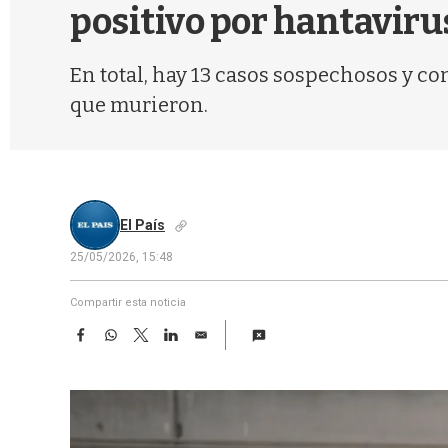
positivo por hantaviru
En total, hay 13 casos sospechosos y co
que murieron.
El País
25/05/2026, 15:48
Compartir esta noticia
F
W
T
L
E
a
h
w
i
m
c
a
i
n
a
e
t
t
k
i
b
s
t
e
l
o
A
e
d