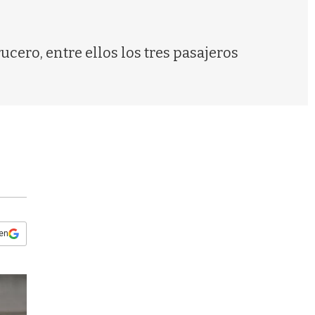
s
q
u
e
cero, entre ellos los tres pasajeros
d
a
 en