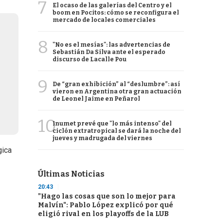
7
El ocaso de las galerías del Centro y el
boom en Pocitos: cómo se reconfigura el
mercado de locales comerciales
8
"No es el mesías": las advertencias de
Sebastián Da Silva ante el esperado
discurso de Lacalle Pou
9
De “gran exhibición” al “deslumbre”: así
vieron en Argentina otra gran actuación
de Leonel Jaime en Peñarol
10
Inumet prevé que "lo más intenso" del
ciclón extratropical se dará la noche del
jueves y madrugada del viernes
gica
Últimas Noticias
20:43
"Hago las cosas que son lo mejor para
Malvín": Pablo López explicó por qué
eligió rival en los playoffs de la LUB