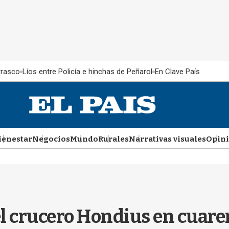
rrasco
Líos entre Policía e hinchas de Peñarol
En Clave País
ienestar
Negocios
Mundo
Rurales
Narrativas visuales
Opin
el crucero Hondius en cuar