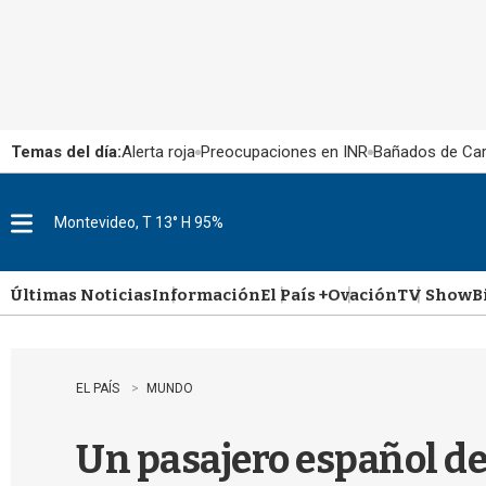
Temas del día:
Alerta roja
Preocupaciones en INR
Bañados de Ca
Montevideo, T 13° H 95%
M
e
n
u
Últimas Noticias
Información
El País +
Ovación
TV Show
B
EL PAÍS
MUNDO
Un pasajero español d