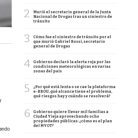
2
Murió el secretario general de la Junta
Nacional de Drogas tras un siniestro de
tránsito
3
Cómo fue el siniestro de tránsito por el
que murió Gabriel Rossi, secretario
general de Drogas
4
Gobierno declaró la alerta roja por las
condiciones meteorológicas en varias
zonas del país
5
¿Por qué está lenta o se cae la plataforma
e-BROU, qué alcance tiene el problema,
qué riesgos hay y cuándo se resolverá?
r
6
Gobierno quiere llevar mil familias a
Ciudad Vieja aprovechando ocho
propiedades públicas: ¿cómo es el plan
del MVOT?
sando