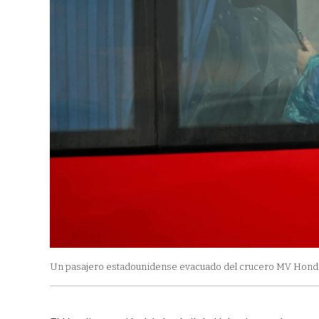
Un pasajero estadounidense evacuado del crucero MV Hondius