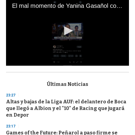
El mal momento de Yanina Gasañol con un hincha argentino en "Subrayado"
0
s
e
c
Últimas Noticias
o
n
23:27
d
Altas y bajas de la Liga AUF: el delantero de Boca
s
o
que llegó a Albion y el "10" de Racing que jugará
f
en Depor
3
3
s
23:17
e
Games of the Future: Peñarol a paso firme se