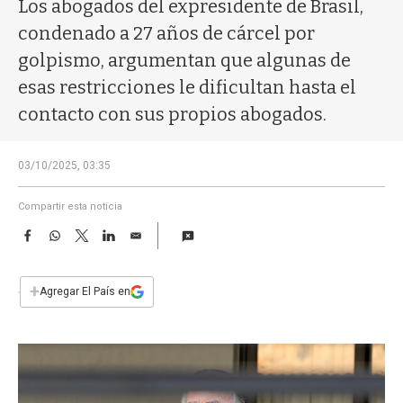
a
Los abogados del expresidente de Brasil,
condenado a 27 años de cárcel por
golpismo, argumentan que algunas de
esas restricciones le dificultan hasta el
contacto con sus propios abogados.
03/10/2025, 03:35
Compartir esta noticia
F
W
T
L
E
a
h
w
i
m
c
a
i
n
a
e
t
t
k
i
+
Agregar El País en
b
s
t
e
l
o
A
e
d
o
p
r
I
k
p
n