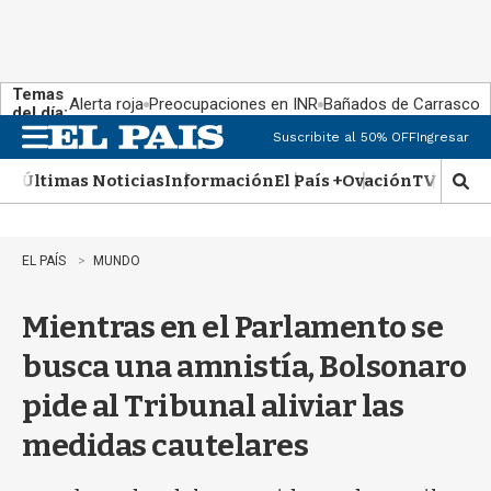
Temas
Alerta roja
Preocupaciones en INR
Bañados de Carrasco
del día:
Suscribite al 50% OFF
Ingresar
M
e
Últimas Noticias
Información
El País +
Ovación
TV Show
n
M
u
o
s
t
EL PAÍS
MUNDO
r
a
Mientras en el Parlamento se
r
b
busca una amnistía, Bolsonaro
�
s
pide al Tribunal aliviar las
q
u
medidas cautelares
e
d