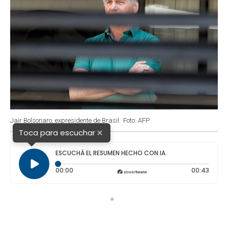
Jair Bolsonaro, expresidente de Brasil.
Foto: AFP
×
Toca para escuchar
ESCUCHÁ EL RESUMEN HECHO CON IA
Tiempo transcurrido: 0 segundos
Durac
00:00
00:43