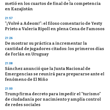
c
metió en los cuartos de final de la competencia
o
n
en Kazajistán
d
s
21:57
"¡Volvé a Adeom!": el filoso comentario de Yesty
Prieto a Valeria Ripoll en plena Cena de Famosos
21:26
De mostrar su práctica a incrementar la
cantidad de jugadores citados: los primeros días
de Forlán en Uruguay
21:08
Sánchez anunció que la Junta Nacional de
Emergencias se reunirá para prepararse ante el
fenómeno de El Niño
21:00
Trump firma decreto para impedir el "turismo"
de ciudadanía por nacimiento y amplía control
de redes sociales