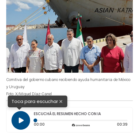
Comitiva del gobierno cubano recibiendo ayuda humanitaria de México
y Uruguay
Foto: X/Miguel Díaz-Canel
×
Toca para escuchar
ESCUCHÁ EL RESUMEN HECHO CON IA
Tiempo transcurrido: 0 segundos
Durac
00:00
00:39