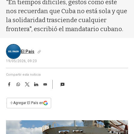
a
"En tiempos difíciles, gestos como este
nos recuerdan que Cuba no está sola y que
la solidaridad trasciende cualquier
frontera", escribió el mandatario cubano.
El País
19/05/2026, 09:23
Compartir esta noticia
F
W
T
L
E
a
h
w
i
m
c
a
i
n
a
e
t
t
k
i
+
Agregar El País en
b
s
t
e
l
o
A
e
d
o
p
r
I
k
p
n