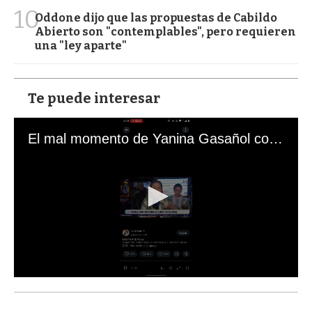
10
Oddone dijo que las propuestas de Cabildo
Abierto son "contemplables", pero requieren
una "ley aparte"
Te puede interesar
El mal momento de Yanina Gasañol con un hincha argentino en "Subrayado"
0
s
e