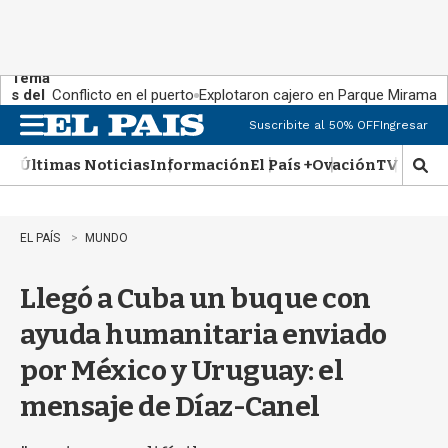
Tema
s del
Conflicto en el puerto
Explotaron cajero en Parque Miramar
día:
Suscribite al 50% OFF
Ingresar
M
e
Últimas Noticias
Información
El País +
Ovación
TV Show
n
M
u
o
s
t
EL PAÍS
MUNDO
r
a
Llegó a Cuba un buque con
r
b
ayuda humanitaria enviado
�
s
por México y Uruguay: el
q
u
mensaje de Díaz-Canel
e
d