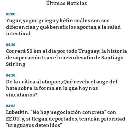
c
Últimas Noticias
o
n
05:00
d
Yogur, yogur griego y kéfir: cuáles son sus
s
o
diferencias y qué beneficios aportan a la salud
f
intestinal
3
3
s
04:30
e
Correrá 50 km al día por todo Uruguay: la historia
c
de superación tras el nuevo desafío de Santiago
o
n
Stirling
d
s
04:30
De la crítica al ataque: ¿Qué revela el auge del
hate sobre la forma en la que hoy nos
vinculamos?
04:03
Lubetkin: "No hay negociación concreta" con
EE.UU. y, si llegan deportados, tendrán prioridad
"uruguayos detenidos"