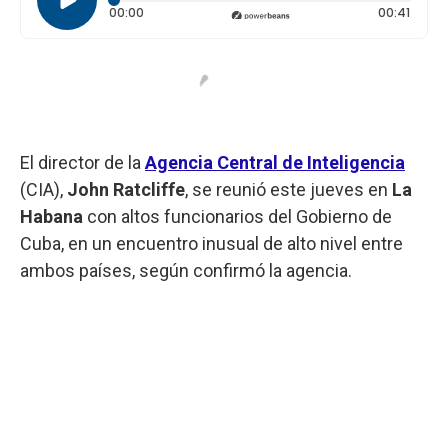
Tiempo transcurrido: 0 segundos
Durac
00:00
00:41
El director de la
Agencia Central de Inteligencia
(CIA),
John Ratcliffe
, se reunió este jueves en
La
Habana
con altos funcionarios del Gobierno de
Cuba, en un encuentro inusual de alto nivel entre
ambos países, según confirmó la agencia.