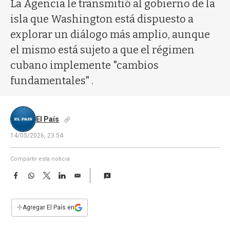
a
La Agencia le transmitió al gobierno de la
isla que Washington está dispuesto a
explorar un diálogo más amplio, aunque
el mismo está sujeto a que el régimen
cubano implemente "cambios
fundamentales" .
El País
14/05/2026, 23:54
Compartir esta noticia
F
W
T
L
E
a
h
w
i
m
c
a
i
n
a
e
t
t
k
i
+
Agregar El País en
b
s
t
e
l
o
A
e
d