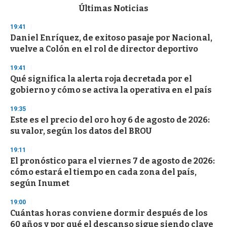
c
Últimas Noticias
o
n
19:41
d
Daniel Enríquez, de exitoso pasaje por Nacional,
s
o
vuelve a Colón en el rol de director deportivo
f
3
19:41
3
s
Qué significa la alerta roja decretada por el
e
gobierno y cómo se activa la operativa en el país
c
o
19:35
n
d
Este es el precio del oro hoy 6 de agosto de 2026:
s
su valor, según los datos del BROU
19:11
El pronóstico para el viernes 7 de agosto de 2026:
cómo estará el tiempo en cada zona del país,
según Inumet
19:00
Cuántas horas conviene dormir después de los
60 años y por qué el descanso sigue siendo clave