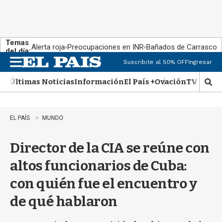
Temas
Alerta roja
Preocupaciones en INR
Bañados de Carrasco
del día:
Suscribite al 50% OFF
Ingresar
M
e
Últimas Noticias
Información
El País +
Ovación
TV Show
n
M
u
o
s
t
EL PAÍS
MUNDO
r
a
Director de la CIA se reúne con
r
b
altos funcionarios de Cuba:
�
s
con quién fue el encuentro y
q
u
de qué hablaron
e
d