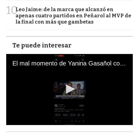
10
Leo Jaime: de la marca que alcanzó en
apenas cuatro partidos en Peñarol al MVP de
la final con más que gambetas
Te puede interesar
El mal momento de Yanina Gasañol con un hincha argentino en "Subrayado"
0
s
e