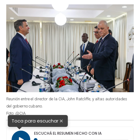
o
p
r
I
k
p
n
Reunión entre el director de la CIA, John Ratcliffe, y altas autoridades
del gobierno cubano.
Foto: @CIA
×
Toca para escuchar
ESCUCHÁ EL RESUMEN HECHO CON IA