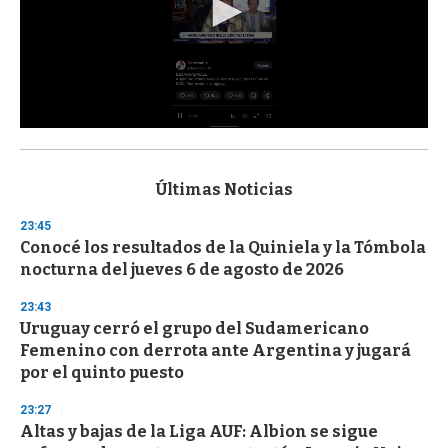
0
s
e
c
Últimas Noticias
o
n
23:45
d
Conocé los resultados de la Quiniela y la Tómbola
s
o
nocturna del jueves 6 de agosto de 2026
f
3
23:43
3
s
Uruguay cerró el grupo del Sudamericano
e
Femenino con derrota ante Argentina y jugará
c
por el quinto puesto
o
n
d
23:27
s
Altas y bajas de la Liga AUF: Albion se sigue