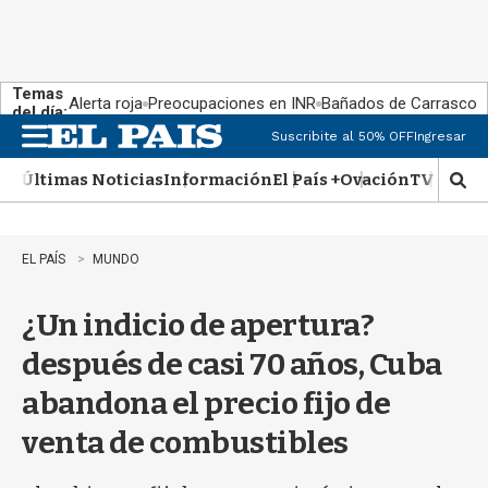
Temas
Alerta roja
Preocupaciones en INR
Bañados de Carrasco
del día:
Suscribite al 50% OFF
Ingresar
M
e
Últimas Noticias
Información
El País +
Ovación
TV Show
n
M
u
o
s
t
EL PAÍS
MUNDO
r
a
¿Un indicio de apertura?
r
b
después de casi 70 años, Cuba
�
s
abandona el precio fijo de
q
u
venta de combustibles
e
d