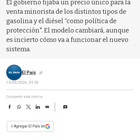
a
El gobierno fijaba un precio único para la
venta minorista de los distintos tipos de
gasolina y el diésel “como política de
protección". El modelo cambiará, aunque
es incierto cómo va a funcionar el nuevo
sistema.
El País
13/05/2026, 03:30
Compartir esta noticia
F
W
T
L
E
a
h
w
i
m
c
a
i
n
a
e
t
t
k
i
+
Agregar El País en
b
s
t
e
l
o
A
e
d