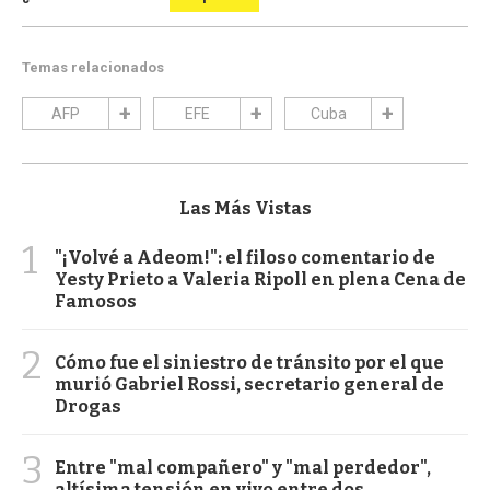
Temas relacionados
AFP
EFE
Cuba
Las Más Vistas
1
"¡Volvé a Adeom!": el filoso comentario de
Yesty Prieto a Valeria Ripoll en plena Cena de
Famosos
2
Cómo fue el siniestro de tránsito por el que
murió Gabriel Rossi, secretario general de
Drogas
3
Entre "mal compañero" y "mal perdedor",
altísima tensión en vivo entre dos