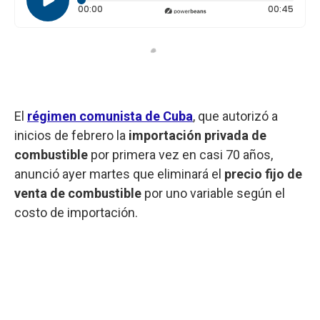
Tiempo transcurrido: 0 segundos
Durac
00:00
00:45
El
régimen comunista de Cuba
, que autorizó a
inicios de febrero la
importación privada de
combustible
por primera vez en casi 70 años,
anunció ayer martes que eliminará el
precio fijo de
venta de combustible
por uno variable según el
costo de importación.