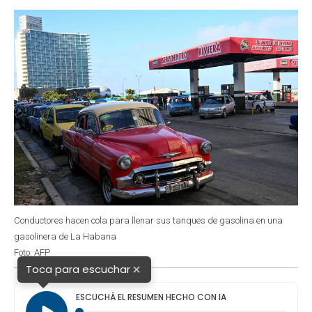
o
p
r
I
k
p
n
Conductores hacen cola para llenar sus tanques de gasolina en una
gasolinera de La Habana
Foto: AFP
×
Toca para escuchar
ESCUCHÁ EL RESUMEN HECHO CON IA