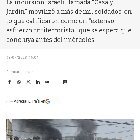
a
La incursión israelí llamada "Casa y
Jardín" movilizó a más de mil soldados, en
lo que calificaron como un "extenso
esfuerzo antiterrorista", que se espera que
concluya antes del miércoles.
03/07/2023, 15:04
Compartir esta noticia
F
W
T
L
E
a
h
w
i
m
c
a
i
n
a
e
t
t
k
i
+
Agregar El País en
b
s
t
e
l
o
A
e
d
o
p
r
I
k
p
n