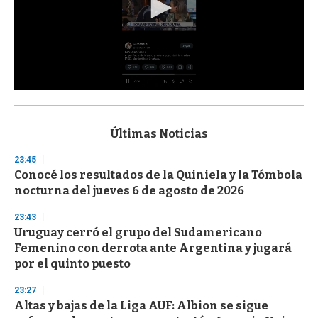
0
s
e
c
Últimas Noticias
o
n
23:45
d
Conocé los resultados de la Quiniela y la Tómbola
s
o
nocturna del jueves 6 de agosto de 2026
f
3
23:43
3
s
Uruguay cerró el grupo del Sudamericano
e
Femenino con derrota ante Argentina y jugará
c
por el quinto puesto
o
n
d
23:27
s
Altas y bajas de la Liga AUF: Albion se sigue