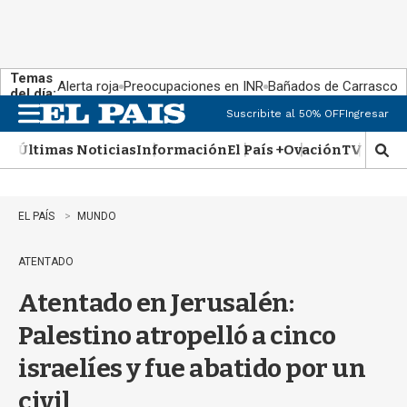
Temas
Alerta roja
Preocupaciones en INR
Bañados de Carrasco
del día:
Suscribite al 50% OFF
Ingresar
M
e
Últimas Noticias
Información
El País +
Ovación
TV Show
n
M
u
o
s
t
EL PAÍS
MUNDO
r
a
ATENTADO
r
b
Atentado en Jerusalén:
�
s
Palestino atropelló a cinco
q
u
israelíes y fue abatido por un
e
d
civil