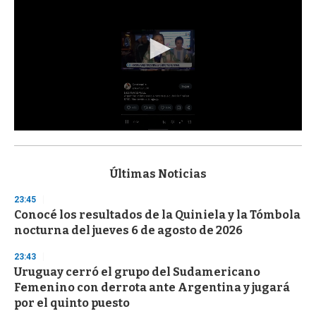
0
s
e
c
Últimas Noticias
o
n
23:45
d
Conocé los resultados de la Quiniela y la Tómbola
s
o
nocturna del jueves 6 de agosto de 2026
f
3
23:43
3
s
Uruguay cerró el grupo del Sudamericano
e
Femenino con derrota ante Argentina y jugará
c
por el quinto puesto
o
n