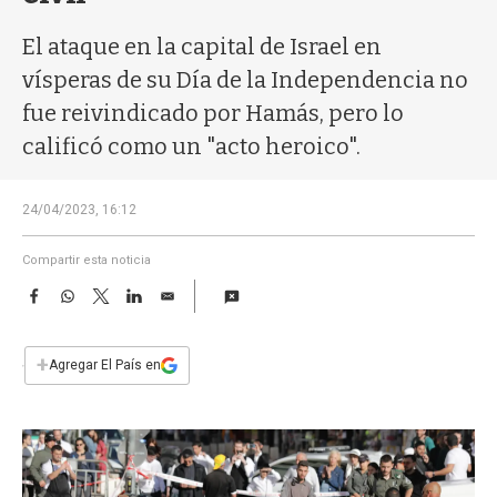
a
El ataque en la capital de Israel en
vísperas de su Día de la Independencia no
fue reivindicado por Hamás, pero lo
calificó como un "acto heroico".
24/04/2023, 16:12
Compartir esta noticia
F
W
T
L
E
a
h
w
i
m
c
a
i
n
a
e
t
t
k
i
+
Agregar El País en
b
s
t
e
l
o
A
e
d
o
p
r
I
k
p
n