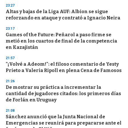
d
23:27
s
Altas y bajas de la Liga AUF: Albion se sigue
reforzando en ataque y contrató a Ignacio Neira
23:17
Games of the Future: Peñarol a paso firme se
metió en los cuartos de final de la competencia
en Kazajistán
21:57
"¡Volvé a Adeom!": el filoso comentario de Yesty
Prieto a Valeria Ripoll en plena Cena de Famosos
21:26
De mostrar su práctica a incrementar la
cantidad de jugadores citados: los primeros días
de Forlán en Uruguay
21:08
Sánchez anunció que la Junta Nacional de
Emergencias se reunirá para prepararse ante el