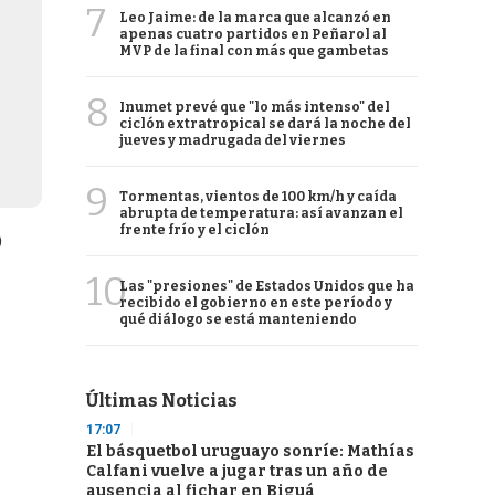
7
Leo Jaime: de la marca que alcanzó en
apenas cuatro partidos en Peñarol al
MVP de la final con más que gambetas
8
Inumet prevé que "lo más intenso" del
ciclón extratropical se dará la noche del
jueves y madrugada del viernes
9
Tormentas, vientos de 100 km/h y caída
abrupta de temperatura: así avanzan el
frente frío y el ciclón
9
10
Las "presiones" de Estados Unidos que ha
recibido el gobierno en este período y
qué diálogo se está manteniendo
Últimas Noticias
17:07
El básquetbol uruguayo sonríe: Mathías
Calfani vuelve a jugar tras un año de
ausencia al fichar en Biguá