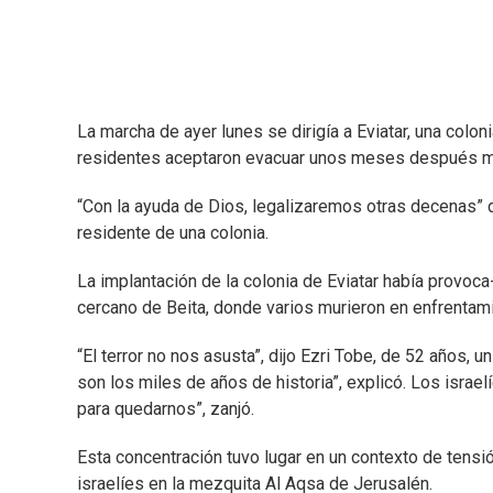
La marcha de ayer lunes se dirigía a Eviatar, una colo
residentes aceptaron evacuar unos meses después mien
“Con la ayuda de Dios, legalizaremos otras decenas” d
residente de una colonia.
La implantación de la colonia de Eviatar había provoc
cercano de Beita, donde varios murieron en enfrentamien
“El terror no nos asusta”, dijo Ezri Tobe, de 52 años, u
son los miles de años de historia”, explicó. Los isra
para quedarnos”, zanjó.
Esta concentración tuvo lugar en un contexto de tensió
israelíes en la mezquita Al Aqsa de Jerusalén.