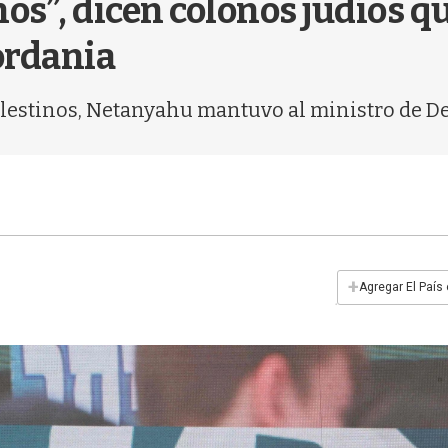
os”, dicen colonos judíos q
ordania
lestinos, Netanyahu mantuvo al ministro de D
+
Agregar El País