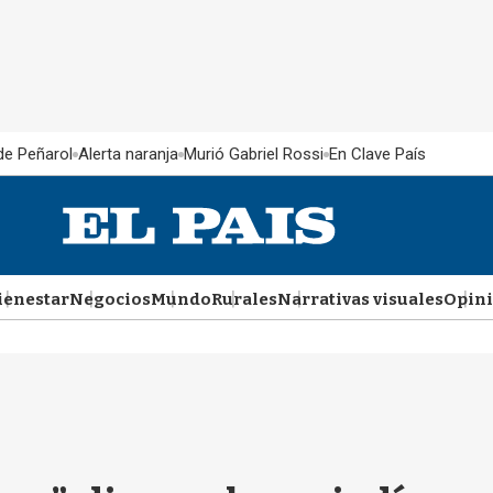
 de Peñarol
Alerta naranja
Murió Gabriel Rossi
En Clave País
ienestar
Negocios
Mundo
Rurales
Narrativas visuales
Opin