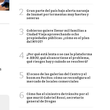
2
Gran parte del país bajo alerta naranja
de Inumet por tormentas muy fuertes y
severas
3
Gobierno quiere llevar mil familias a
Ciudad Vieja aprovechando ocho
propiedades públicas: ¿cómo es el plan
del MVOT?
4
¿Por qué está lenta o se cae la plataforma
e-BROU, qué alcance tiene el problema,
qué riesgos hay y cuándo se resolverá?
a
5
El ocaso de las galerías del Centro y el
boom en Pocitos: cómo se reconfigura el
mercado de locales comerciales
6
Cómo fue el siniestro de tránsito por el
que murió Gabriel Rossi, secretario
general de Drogas