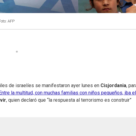
Foto: AFP
les de israelíes se manifestaron ayer lunes en
Cisjordania
, par
Entre la multitud, con muchas familias con niños pequeños, iba el
vir
, quien declaró que “la respuesta al terrorismo es construir”