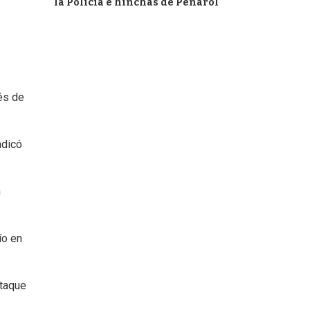
la Policía e hinchas de Peñarol
ués de
ndicó
n
ío en
ataque