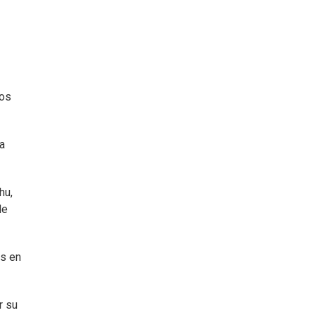
los
ía
hu,
de
os en
r su