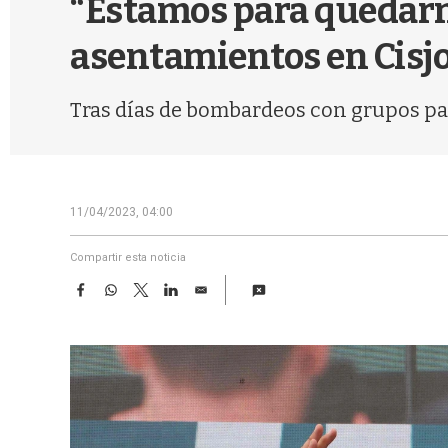
“Estamos para quedarn
asentamientos en Cisj
Tras días de bombardeos con grupos pa
11/04/2023, 04:00
Compartir esta noticia
F
W
T
L
E
a
h
w
i
m
c
a
i
n
a
e
t
t
k
i
b
s
t
e
l
o
A
e
d
o
p
r
I
k
p
n