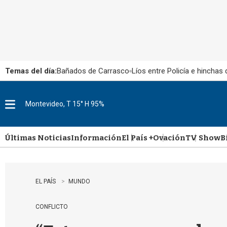
Temas del día:
Bañados de Carrasco
Líos entre Policía e hinchas
Montevideo, T 15° H 95%
M
e
n
u
Últimas Noticias
Información
El País +
Ovación
TV Show
B
EL PAÍS
MUNDO
CONFLICTO