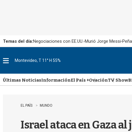
Temas del día:
Negociaciones con EE.UU.
Murió Jorge Messi
Peña
Montevideo, T 11° H 55%
M
e
n
u
Últimas Noticias
Información
El País +
Ovación
TV Show
B
EL PAÍS
MUNDO
Israel ataca en Gaza al