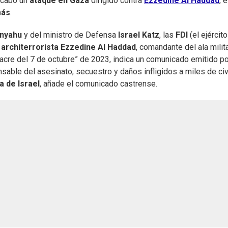
a cabo un
ataque en Gaza
dirigido contra
Ezzedine Al Haddad
, e
más
.
anyahu
y del ministro de Defensa
Israel
Katz
, las
FDI
(el ejército
l
architerrorista Ezzedine Al Haddad
, comandante del ala milit
acre del 7 de octubre” de 2023, indica un comunicado emitido po
sable del asesinato, secuestro y daños infligidos a miles de civ
 de Israel
, añade el comunicado castrense.