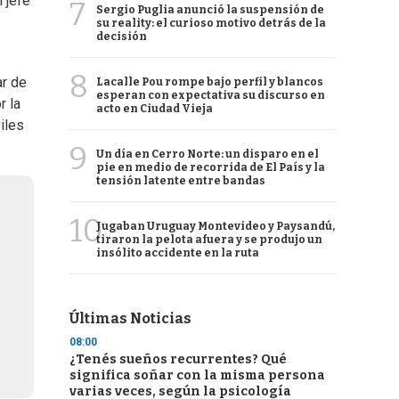
l jefe
7
Sergio Puglia anunció la suspensión de
su reality: el curioso motivo detrás de la
decisión
8
ar de
Lacalle Pou rompe bajo perfil y blancos
esperan con expectativa su discurso en
r la
acto en Ciudad Vieja
iles
9
Un día en Cerro Norte: un disparo en el
pie en medio de recorrida de El País y la
tensión latente entre bandas
10
Jugaban Uruguay Montevideo y Paysandú,
tiraron la pelota afuera y se produjo un
insólito accidente en la ruta
Últimas Noticias
08:00
¿Tenés sueños recurrentes? Qué
significa soñar con la misma persona
varias veces, según la psicología