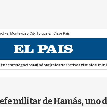
rol vs. Montevideo City Torque
En Clave País
ienestar
Negocios
Mundo
Rurales
Narrativas visuales
Opin
 jefe militar de Hamás, uno d