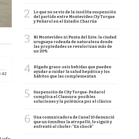
2
Lo que no se vio de la insólita suspensión
del partido entre Montevideo Cty Torque
y Peñarol en el Estadio Charrúa
3
Ni Montevideo ni Punta del Este: la ciudad
uruguaya rodeada de naturaleza donde
las propiedades se revalorizan más de
un 20%
4
Hígado graso: seis bebidas que pueden
ayudar a cuidar la salud hepática y los
Duración: 42 segundos
:42
hábitos que las complementan
5
Suspensión de City Torque-Peñarol
complica el Clausura: posibles
soluciones y la polémica por el clásico
6
Una comunicadora de Canal 10 denunció
que un ómnibus la atropelló, lo siguió y
enfrentó al chofer: "En shock"