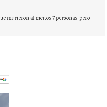
s
q
u
e
taque murieron al menos 7 personas, pero
d
a
 en