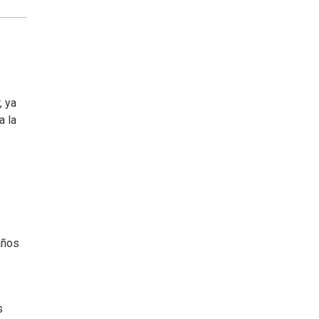
, ya
 la
años
s