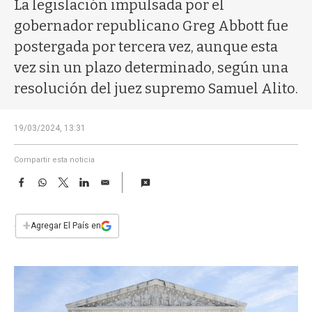
a
La legislación impulsada por el
gobernador republicano Greg Abbott fue
postergada por tercera vez, aunque esta
vez sin un plazo determinado, según una
resolución del juez supremo Samuel Alito.
19/03/2024, 13:31
Compartir esta noticia
F
W
T
L
E
a
h
w
i
m
c
a
i
n
a
e
t
t
k
i
+
Agregar El País en
b
s
t
e
l
o
A
e
d
o
p
r
I
k
p
n