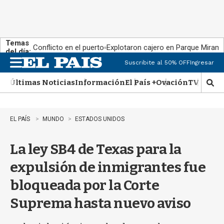
Temas
Conflicto en el puerto
Explotaron cajero en Parque Miram
del día:
Suscribite al 50% OFF
Ingresar
M
e
Últimas Noticias
Información
El País +
Ovación
TV Show
n
M
u
o
s
t
EL PAÍS
MUNDO
ESTADOS UNIDOS
r
a
La ley SB4 de Texas para la
r
b
expulsión de inmigrantes fue
�
s
bloqueada por la Corte
q
u
Suprema hasta nuevo aviso
e
d