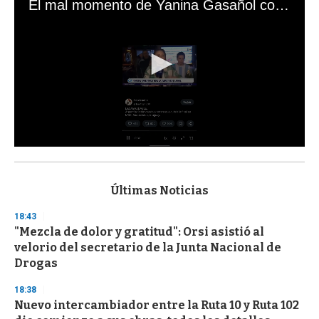
El mal momento de Yanina Gasañol con un hincha argentino en "Subrayado"
0
s
e
c
Últimas Noticias
o
n
18:43
d
"Mezcla de dolor y gratitud": Orsi asistió al
s
o
velorio del secretario de la Junta Nacional de
f
Drogas
3
3
s
18:38
e
Nuevo intercambiador entre la Ruta 10 y Ruta 102
c