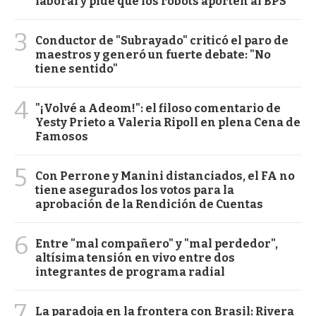
laboral y pide que los robots aporten al BPS
3
Conductor de "Subrayado" criticó el paro de
maestros y generó un fuerte debate: "No
tiene sentido"
4
"¡Volvé a Adeom!": el filoso comentario de
Yesty Prieto a Valeria Ripoll en plena Cena de
Famosos
5
Con Perrone y Manini distanciados, el FA no
tiene asegurados los votos para la
aprobación de la Rendición de Cuentas
6
Entre "mal compañero" y "mal perdedor",
altísima tensión en vivo entre dos
integrantes de programa radial
7
La paradoja en la frontera con Brasil: Rivera