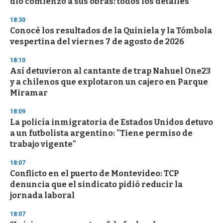
dio comienzo a sus obras: todos los detalles
o
n
d
18:30
s
Conocé los resultados de la Quiniela y la Tómbola
vespertina del viernes 7 de agosto de 2026
18:10
Así detuvieron al cantante de trap Nahuel One23
y a chilenos que explotaron un cajero en Parque
Miramar
18:09
La policía inmigratoria de Estados Unidos detuvo
a un futbolista argentino: "Tiene permiso de
trabajo vigente"
18:07
Conflicto en el puerto de Montevideo: TCP
denuncia que el sindicato pidió reducir la
jornada laboral
18:07