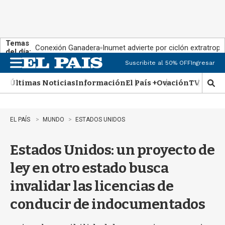
Temas
Conexión Ganadera
Inumet advierte por ciclón extratropi
del día:
Suscribite al 50% OFF
Ingresar
M
e
Últimas Noticias
Información
El País +
Ovación
TV Show
n
M
u
o
s
t
EL PAÍS
MUNDO
ESTADOS UNIDOS
r
a
Estados Unidos: un proyecto de
r
b
ley en otro estado busca
�
s
invalidar las licencias de
q
u
conducir de indocumentados
e
d