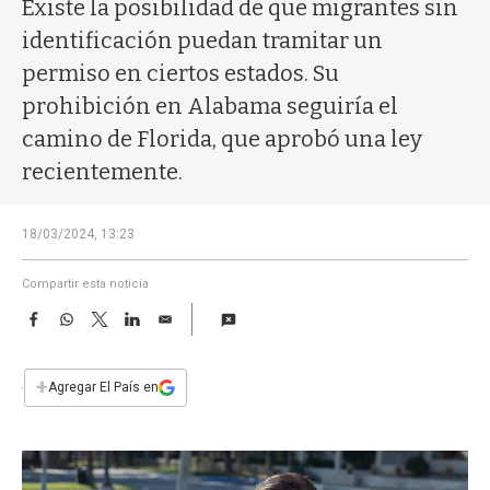
a
Existe la posibilidad de que migrantes sin
identificación puedan tramitar un
permiso en ciertos estados. Su
prohibición en Alabama seguiría el
camino de Florida, que aprobó una ley
recientemente.
18/03/2024, 13:23
Compartir esta noticia
F
W
T
L
E
a
h
w
i
m
c
a
i
n
a
e
t
t
k
i
+
Agregar El País en
b
s
t
e
l
o
A
e
d
o
p
r
I
k
p
n