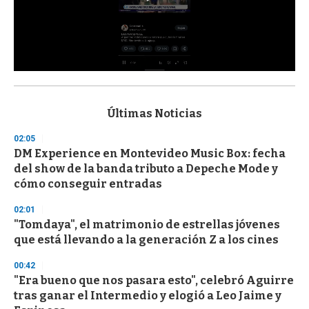
0
s
e
c
Últimas Noticias
o
n
02:05
d
DM Experience en Montevideo Music Box: fecha
s
o
del show de la banda tributo a Depeche Mode y
f
cómo conseguir entradas
3
3
s
02:01
e
"Tomdaya", el matrimonio de estrellas jóvenes
c
que está llevando a la generación Z a los cines
o
n
d
00:42
s
"Era bueno que nos pasara esto", celebró Aguirre
tras ganar el Intermedio y elogió a Leo Jaime y