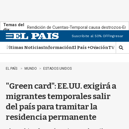
Temas del
Rendición de Cuentas
Temporal causa destrozos
En 
día:
Suscribite al 50% OFF
Ingresar
M
e
Últimas Noticias
Información
El País +
Ovación
TV Show
n
M
u
o
s
t
EL PAÍS
MUNDO
ESTADOS UNIDOS
r
a
"Green card": EE.UU. exigirá a
r
b
migrantes temporales salir
�
s
del país para tramitar la
q
u
residencia permanente
e
d