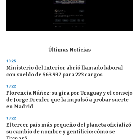
0
s
e
c
Últimas Noticias
o
n
13:25
d
Ministerio del Interior abrió llamado laboral
s
o
con sueldo de $63.937 para 223 cargos
f
3
13:22
3
s
Florencia Núñez: su gira por Uruguay y el consejo
e
de Jorge Drexler que la impulsó a probar suerte
c
en Madrid
o
n
d
13:22
s
El tercer país más pequeño del planeta oficializó
su cambio de nombre y gentilicio: cómo se
llamará