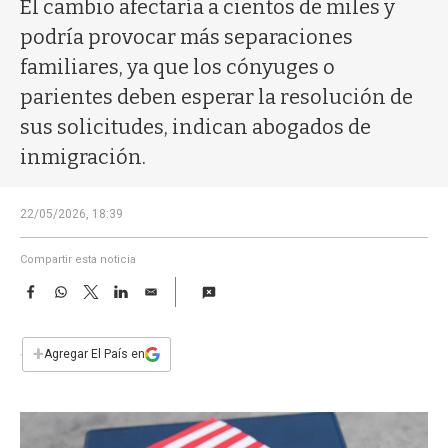
a
El cambio afectaría a cientos de miles y
podría provocar más separaciones
familiares, ya que los cónyuges o
parientes deben esperar la resolución de
sus solicitudes, indican abogados de
inmigración.
22/05/2026, 18:39
Compartir esta noticia
F
W
T
L
E
a
h
w
i
m
c
a
i
n
a
e
t
t
k
i
+
Agregar El País en
b
s
t
e
l
o
A
e
d
o
p
r
I
k
p
n