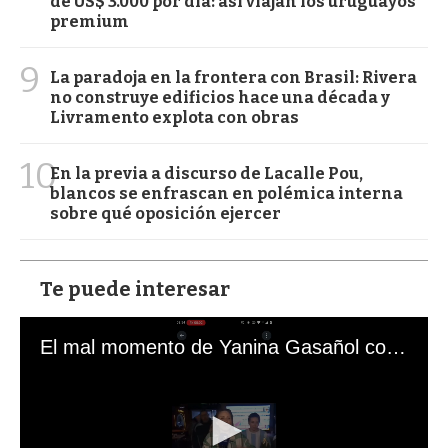
de US$ 3.000 por día: así viajan los uruguayos
premium
9
La paradoja en la frontera con Brasil: Rivera
no construye edificios hace una década y
Livramento explota con obras
10
En la previa a discurso de Lacalle Pou,
blancos se enfrascan en polémica interna
sobre qué oposición ejercer
Te puede interesar
El mal momento de Yanina Gasañol con un hincha argentino en "Subrayado"