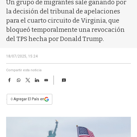
a
Un grupo de migrantes sale ganando por
la decisión del tribunal de apelaciones
para el cuarto circuito de Virginia, que
bloqueó temporalmente una revocación
del TPS hecha por Donald Trump.
18/07/2025, 15:24
Compartir esta noticia
F
W
T
L
E
a
h
w
i
m
c
a
i
n
a
e
t
t
k
i
+
Agregar El País en
b
s
t
e
l
o
A
e
d
o
p
r
I
k
p
n