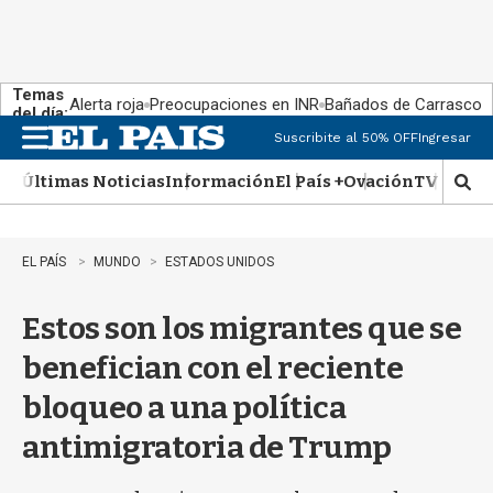
Temas
Alerta roja
Preocupaciones en INR
Bañados de Carrasco
del día:
Suscribite al 50% OFF
Ingresar
M
e
Últimas Noticias
Información
El País +
Ovación
TV Show
n
M
u
o
s
t
EL PAÍS
MUNDO
ESTADOS UNIDOS
r
a
Estos son los migrantes que se
r
b
benefician con el reciente
�
s
bloqueo a una política
q
u
antimigratoria de Trump
e
d