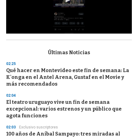
0
s
e
c
Últimas Noticias
o
n
02:25
d
Qué hacer en Montevideo este fin de semana: La
s
o
K'onga en el Antel Arena, Gustaf en el Movie y
f
más recomendados
3
3
s
02:04
e
El teatro uruguayo vive un fin de semana
c
excepcional: varios estrenos y un público que
o
n
agota funciones
d
s
02:03
Exclusivo suscriptores
100 años de Aníbal Sampayo: tres miradas al