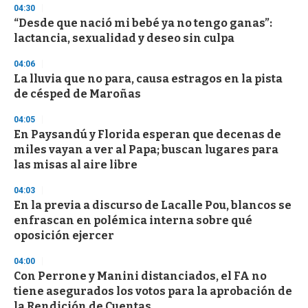
04:30
n
d
“Desde que nació mi bebé ya no tengo ganas”:
s
lactancia, sexualidad y deseo sin culpa
04:06
La lluvia que no para, causa estragos en la pista
de césped de Maroñas
04:05
En Paysandú y Florida esperan que decenas de
miles vayan a ver al Papa; buscan lugares para
las misas al aire libre
04:03
En la previa a discurso de Lacalle Pou, blancos se
enfrascan en polémica interna sobre qué
oposición ejercer
04:00
Con Perrone y Manini distanciados, el FA no
tiene asegurados los votos para la aprobación de
la Rendición de Cuentas