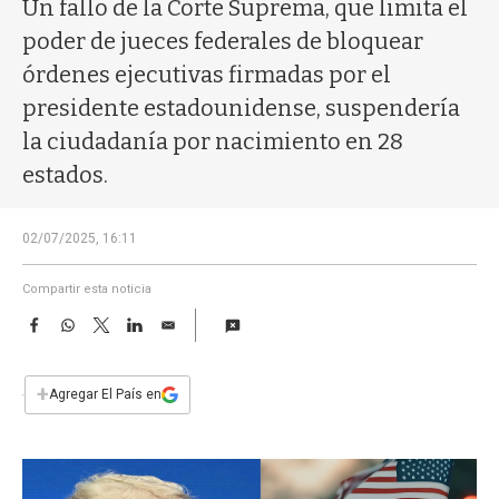
a
Un fallo de la Corte Suprema, que limita el
poder de jueces federales de bloquear
órdenes ejecutivas firmadas por el
presidente estadounidense, suspendería
la ciudadanía por nacimiento en 28
estados.
02/07/2025, 16:11
Compartir esta noticia
F
W
T
L
E
a
h
w
i
m
c
a
i
n
a
e
t
t
k
i
+
Agregar El País en
b
s
t
e
l
o
A
e
d
o
p
r
I
k
p
n