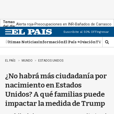
Temas
Alerta roja
Preocupaciones en INR
Bañados de Carrasco
del día:
Suscribite al 50% OFF
Ingresar
M
e
Últimas Noticias
Información
El País +
Ovación
TV Show
n
M
u
o
s
t
EL PAÍS
MUNDO
ESTADOS UNIDOS
r
a
¿No habrá más ciudadanía por
r
b
nacimiento en Estados
�
s
Unidos? A qué familias puede
q
u
impactar la medida de Trump
e
d