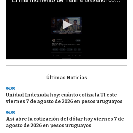
El mal momento de Yanina Gasañol con un hincha argentino en "Subrayado"
0
s
e
c
Últimas Noticias
o
n
06:00
d
Unidad Indexada hoy: cuánto cotiza la UI este
s
o
viernes 7 de agosto de 2026 en pesos uruguayos
f
3
06:00
3
s
Así abre la cotización del dólar hoy viernes 7 de
e
agosto de 2026 en pesos uruguayos
c
o