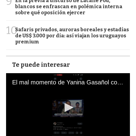
9
En la previa a discurso de Lacalle Pou,
blancos se enfrascan en polémica interna
sobre qué oposición ejercer
10
Safaris privados, auroras boreales y estadías
de US$ 3.000 por día: así viajan los uruguayos
premium
Te puede interesar
El mal momento de Yanina Gasañol con un hincha argentino en "Subrayado"