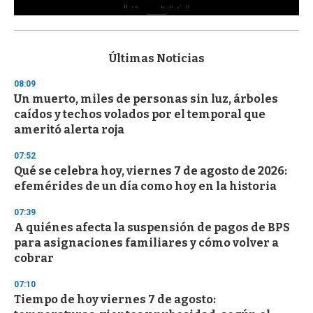
0
s
e
c
Últimas Noticias
o
n
08:09
d
Un muerto, miles de personas sin luz, árboles
s
o
caídos y techos volados por el temporal que
f
ameritó alerta roja
3
3
s
07:52
e
Qué se celebra hoy, viernes 7 de agosto de 2026:
c
efemérides de un día como hoy en la historia
o
n
d
07:39
s
A quiénes afecta la suspensión de pagos de BPS
para asignaciones familiares y cómo volver a
cobrar
07:10
Tiempo de hoy viernes 7 de agosto: