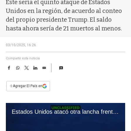
a
Este sería el quinto ataque de Estados
Unidos en la región, de acuerdo al conteo
del propio presidente Trump. El saldo
hasta ahora sería de 21 muertos al menos.
03/10/2025, 16:26
Compartir esta noticia
F
W
T
L
E
a
h
w
i
m
c
a
i
n
a
e
t
t
k
i
+
Agregar El País en
b
s
t
e
l
o
A
e
d
o
p
r
I
k
p
n