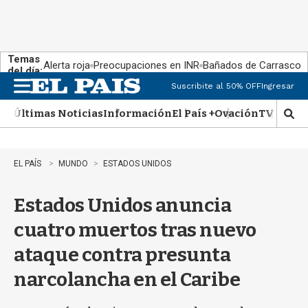
Temas
Alerta roja
Preocupaciones en INR
Bañados de Carrasco
del día:
Suscribite al 50% OFF
Ingresar
M
e
Últimas Noticias
Información
El País +
Ovación
TV Show
n
M
u
o
s
t
EL PAÍS
MUNDO
ESTADOS UNIDOS
r
a
Estados Unidos anuncia
r
b
cuatro muertos tras nuevo
�
s
ataque contra presunta
q
u
narcolancha en el Caribe
e
d