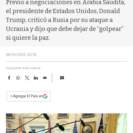
a
Previo a negociaciones en Arabia Saudita,
el presidente de Estados Unidos, Donald
Trump, criticó a Rusia por su ataque a
Ucrania y dijo que debe dejar de “golpear”
si quiere la paz.
08/03/2025, 03:30
Compartir esta noticia
F
W
T
L
E
a
h
w
i
m
c
a
i
n
a
e
t
t
k
i
+
Agregar El País en
b
s
t
e
l
o
A
e
d
o
p
r
I
k
p
n