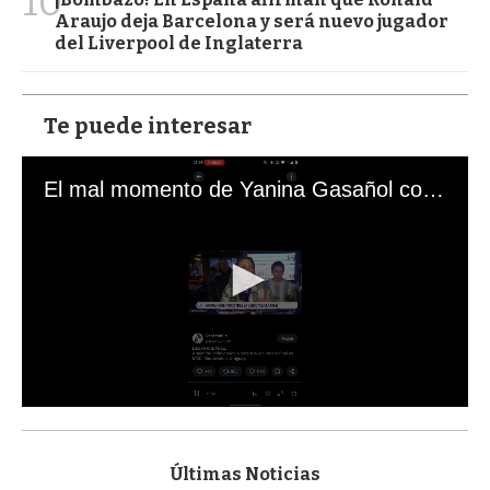
10
Araujo deja Barcelona y será nuevo jugador
del Liverpool de Inglaterra
Te puede interesar
El mal momento de Yanina Gasañol con un hincha argentino en "Subrayado"
0
s
e
c
Últimas Noticias
o