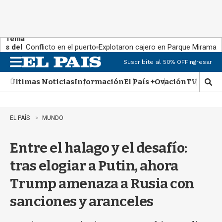
Tema
s del
Conflicto en el puerto
Explotaron cajero en Parque Miramar
día:
Suscribite al 50% OFF
Ingresar
M
e
Últimas Noticias
Información
El País +
Ovación
TV Show
n
M
u
o
s
t
EL PAÍS
MUNDO
r
a
Entre el halago y el desafío:
r
b
tras elogiar a Putin, ahora
�
s
Trump amenaza a Rusia con
q
u
sanciones y aranceles
e
d