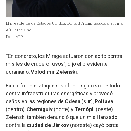
El presidente de Estados Unidos, Donald Trump, saluda al subir al
Air Force One
Foto: AFP
“En concreto, los Mirage actuaron con éxito contra
misiles de crucero rusos”, dijo el presidente
ucraniano,
Volodimir Zelenski
.
Explicó que el ataque ruso fue dirigido sobre todo
contra infraestructuras energéticas y provocó
daños en las regiones de
Odesa
(sur),
Poltava
(centro),
Cherníguiv
(norte) y
Ternópil
(oeste).
Zelenski también denunció que un misil lanzado
contra la
ciudad de
Járkov
(noreste) cayó cerca