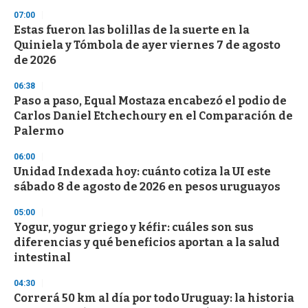
n
07:00
d
Estas fueron las bolillas de la suerte en la
s
o
Quiniela y Tómbola de ayer viernes 7 de agosto
f
de 2026
3
3
s
06:38
e
Paso a paso, Equal Mostaza encabezó el podio de
c
Carlos Daniel Etchechoury en el Comparación de
o
n
Palermo
d
s
06:00
Unidad Indexada hoy: cuánto cotiza la UI este
sábado 8 de agosto de 2026 en pesos uruguayos
05:00
Yogur, yogur griego y kéfir: cuáles son sus
diferencias y qué beneficios aportan a la salud
intestinal
04:30
Correrá 50 km al día por todo Uruguay: la historia