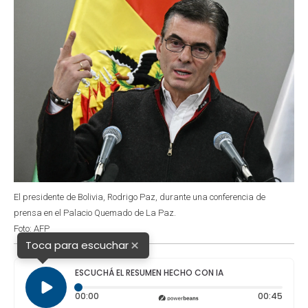
El presidente de Bolivia, Rodrigo Paz, durante una conferencia de
prensa en el Palacio Quemado de La Paz.
Foto: AFP
×
Toca para escuchar
ESCUCHÁ EL RESUMEN HECHO CON IA
Tiempo transcurrido: 0 segundos
Durac
00:00
00:45