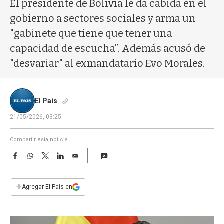
a
El presidente de Bolivia le da cabida en el
gobierno a sectores sociales y arma un
"gabinete que tiene que tener una
capacidad de escucha”. Además acusó de
"desvariar" al exmandatario Evo Morales.
El País
21/05/2026, 03:25
Compartir esta noticia
F
W
T
L
E
a
h
w
i
m
c
a
i
n
a
e
t
t
k
i
+
Agregar El País en
b
s
t
e
l
o
A
e
d
o
p
r
I
k
p
n