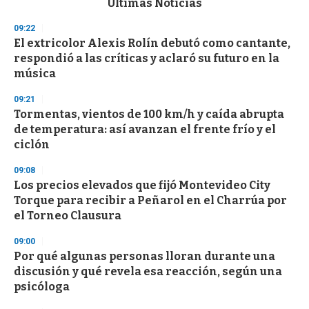
Últimas Noticias
o
n
09:22
d
El extricolor Alexis Rolín debutó como cantante,
s
o
respondió a las críticas y aclaró su futuro en la
f
música
3
3
s
09:21
e
Tormentas, vientos de 100 km/h y caída abrupta
c
de temperatura: así avanzan el frente frío y el
o
n
ciclón
d
s
09:08
Los precios elevados que fijó Montevideo City
Torque para recibir a Peñarol en el Charrúa por
el Torneo Clausura
09:00
Por qué algunas personas lloran durante una
discusión y qué revela esa reacción, según una
psicóloga