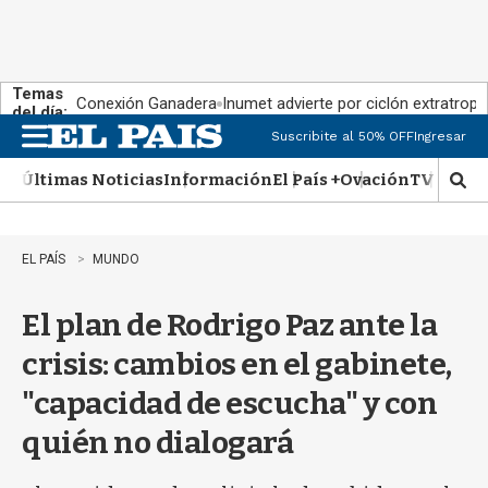
Temas
Conexión Ganadera
Inumet advierte por ciclón extratropi
del día:
Suscribite al 50% OFF
Ingresar
M
e
Últimas Noticias
Información
El País +
Ovación
TV Show
n
M
u
o
s
t
EL PAÍS
MUNDO
r
a
El plan de Rodrigo Paz ante la
r
b
crisis: cambios en el gabinete,
�
s
"capacidad de escucha" y con
q
u
quién no dialogará
e
d