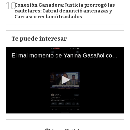
10
Conexión Ganadera: Justicia prorrogó las
cautelares; Cabral denunció amenazas y
Carrasco reclamó traslados
Te puede interesar
El mal momento de Yanina Gasañol con un hincha argentino en "Subrayado"
0
s
e
c