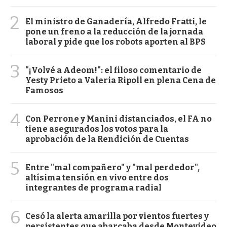
2
El ministro de Ganadería, Alfredo Fratti, le
pone un freno a la reducción de la jornada
laboral y pide que los robots aporten al BPS
3
"¡Volvé a Adeom!": el filoso comentario de
Yesty Prieto a Valeria Ripoll en plena Cena de
Famosos
4
Con Perrone y Manini distanciados, el FA no
tiene asegurados los votos para la
aprobación de la Rendición de Cuentas
5
Entre "mal compañero" y "mal perdedor",
altísima tensión en vivo entre dos
integrantes de programa radial
6
Cesó la alerta amarilla por vientos fuertes y
persistentes que abarcaba desde Montevideo