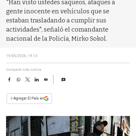
a
"Han visto ustedes saqueos, ataques a
gente inocente en vehículos que se
estaban trasladando a cumplir sus
actividades", señaló el comandante
nacional de la Policía, Mirko Sokol.
19/05/2026, 19:13
Compartir esta noticia
F
W
T
L
E
a
h
w
i
m
c
a
i
n
a
e
t
t
k
i
+
Agregar El País en
b
s
t
e
l
o
A
e
d
o
p
r
I
k
p
n