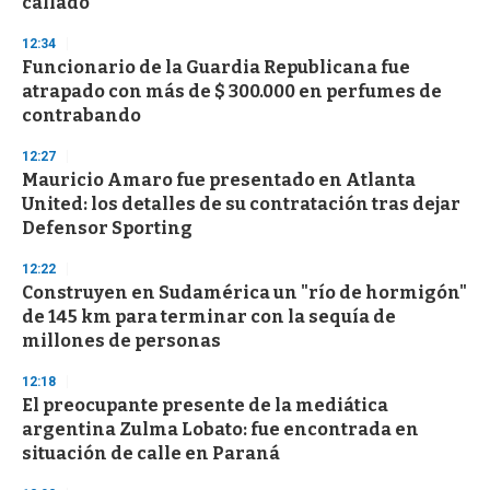
callado”
3
3
s
12:34
e
Funcionario de la Guardia Republicana fue
c
atrapado con más de $ 300.000 en perfumes de
o
n
contrabando
d
s
12:27
Mauricio Amaro fue presentado en Atlanta
United: los detalles de su contratación tras dejar
Defensor Sporting
12:22
Construyen en Sudamérica un "río de hormigón"
de 145 km para terminar con la sequía de
millones de personas
12:18
El preocupante presente de la mediática
argentina Zulma Lobato: fue encontrada en
situación de calle en Paraná