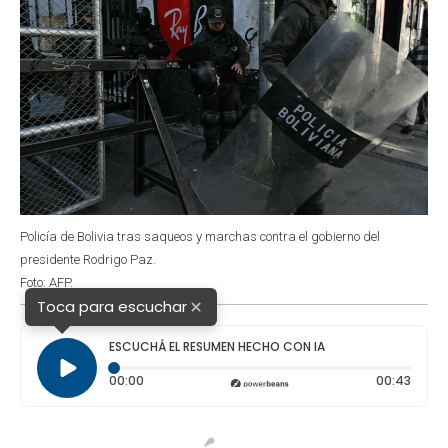
Policía de Bolivia tras saqueos y marchas contra el gobierno del
presidente Rodrigo Paz.
Foto: AFP.
×
Toca para escuchar
ESCUCHÁ EL RESUMEN HECHO CON IA
Tiempo transcurrido: 0 segundos
Durac
00:00
00:43