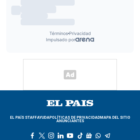
EL PAÍS STAFF
AYUDA
POLÍTICAS DE PRIVACIDAD
MAPA DEL SITIO
ANUNCIANTES
f
t
i
l
y
t
g
w
t