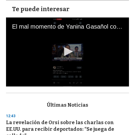
Te puede interesar
El mal momento de Yanina Gasañol con un hincha argentino en "Subrayado"
0
s
e
c
Últimas Noticias
o
n
12:43
d
La revelación de Orsi sobre las charlas con
s
o
EE.UU. para recibir deportados: “Se juega de
f