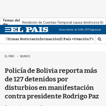
Temas del
Rendición de Cuentas
Temporal causa destrozos
En 
día:
Suscribite al 50% OFF
Ingresar
M
e
Últimas Noticias
Información
El País +
Ovación
TV Show
n
M
u
o
s
t
EL PAÍS
MUNDO
r
a
Policía de Bolivia reporta más
r
b
de 127 detenidos por
�
s
disturbios en manifestación
q
u
contra presidente Rodrigo Paz
e
d