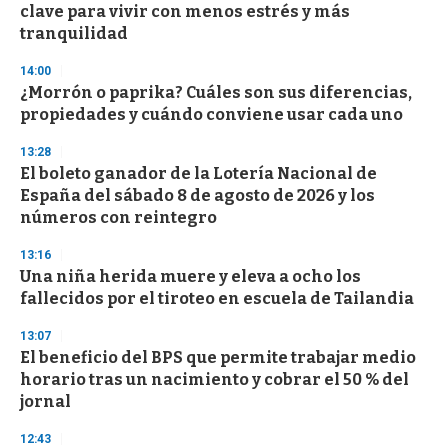
o
clave para vivir con menos estrés y más
f
tranquilidad
3
3
s
14:00
e
¿Morrón o paprika? Cuáles son sus diferencias,
c
propiedades y cuándo conviene usar cada uno
o
n
d
13:28
s
El boleto ganador de la Lotería Nacional de
España del sábado 8 de agosto de 2026 y los
números con reintegro
13:16
Una niña herida muere y eleva a ocho los
fallecidos por el tiroteo en escuela de Tailandia
13:07
El beneficio del BPS que permite trabajar medio
horario tras un nacimiento y cobrar el 50 % del
jornal
12:43