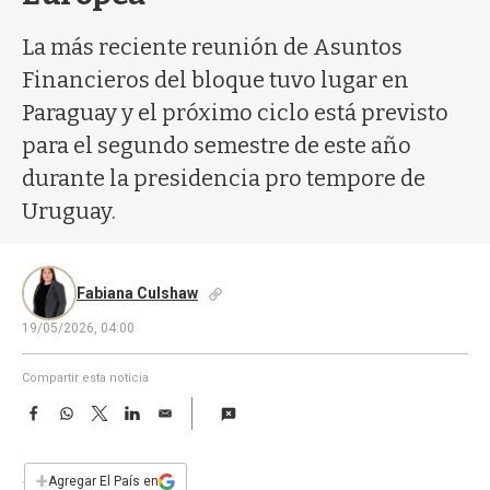
a
La más reciente reunión de Asuntos
Financieros del bloque tuvo lugar en
Paraguay y el próximo ciclo está previsto
para el segundo semestre de este año
durante la presidencia pro tempore de
Uruguay.
Fabiana Culshaw
19/05/2026, 04:00
Compartir esta noticia
F
W
T
L
E
a
h
w
i
m
c
a
i
n
a
e
t
t
k
i
+
Agregar El País en