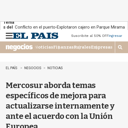
Tema
s del
Conflicto en el puerto
Explotaron cajero en Parque Miramar
día:
Suscribite al 50% OFF
Ingresar
M
e
Noticias
Finanzas
Rurales
Empresas
n
M
u
o
s
t
EL PAÍS
NEGOCIOS
NOTICIAS
r
a
Mercosur aborda temas
r
b
específicos de mejora para
�
s
actualizarse internamente y
q
u
ante el acuerdo con la Unión
e
d
Europea