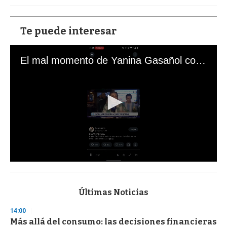
Te puede interesar
El mal momento de Yanina Gasañol con un hincha argentino en "Subrayado"
0
s
e
c
Últimas Noticias
o
n
14:00
d
Más allá del consumo: las decisiones financieras
s