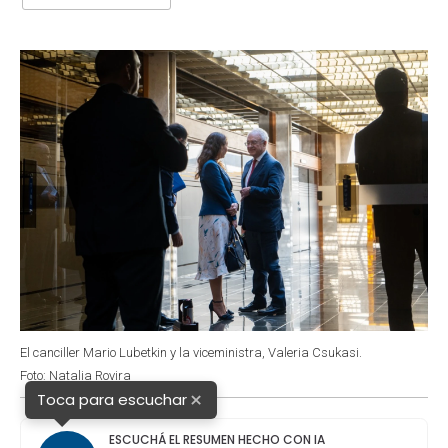
b
s
t
e
l
o
A
e
d
o
p
r
I
k
p
n
El canciller Mario Lubetkin y la viceministra, Valeria Csukasi.
Foto: Natalia Rovira
×
Toca para escuchar
ESCUCHÁ EL RESUMEN HECHO CON IA